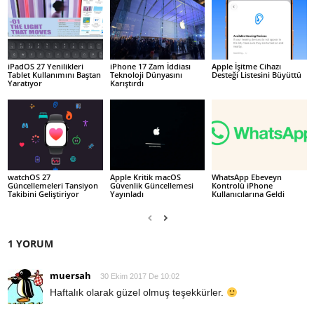
iPadOS 27 Yenilikleri
iPhone 17 Zam İddiası
Apple İşitme Cihazı
Tablet Kullanımını Baştan
Teknoloji Dünyasını
Desteği Listesini Büyüttü
Yaratıyor
Karıştırdı
watchOS 27
Apple Kritik macOS
WhatsApp Ebeveyn
Güncellemeleri Tansiyon
Güvenlik Güncellemesi
Kontrolü iPhone
Takibini Geliştiriyor
Yayınladı
Kullanıcılarına Geldi
1 YORUM
muersah
30 Ekim 2017 De 10:02
Haftalık olarak güzel olmuş teşekkürler.