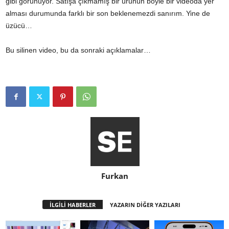
gibi görünüyor
. Satışa çıkmamış bir ürünün böyle bir videoda yer
alması durumunda farklı bir son beklenemezdi sanırım. Yine de
üzücü…
Bu
silinen video
, bu da
sonraki açıklamalar
…
Furkan
İLGİLİ HABERLER
YAZARIN DİĞER YAZILARI