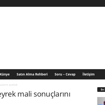
Künye
Satın Alma Rehberi
Soru – Cevap
İletişim
çlarını açıkladı
En 
yrek mali sonuçlarını