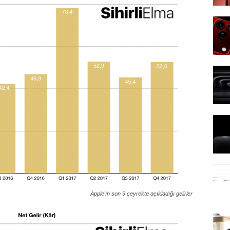
Apple’ın son 9 çeyrekte açıkladığı gelirler