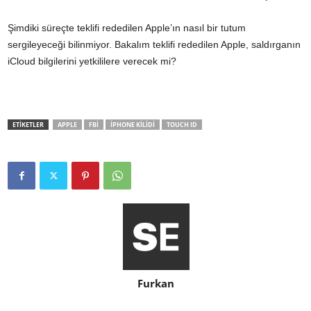
Şimdiki süreçte teklifi rededilen Apple’ın nasıl bir tutum
sergileyeceği bilinmiyor. Bakalım teklifi rededilen Apple, saldırganın
iCloud bilgilerini yetkililere verecek mi?
ETİKETLER
APPLE
FBI
IPHONE KILIDI
TOUCH ID
Furkan