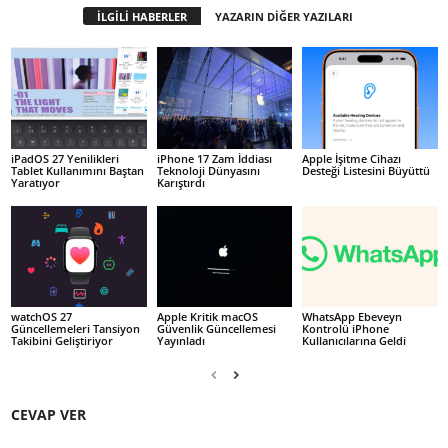
İLGİLİ HABERLER
YAZARIN DİĞER YAZILARI
iPadOS 27 Yenilikleri
iPhone 17 Zam İddiası
Apple İşitme Cihazı
Tablet Kullanımını Baştan
Teknoloji Dünyasını
Desteği Listesini Büyüttü
Yaratıyor
Karıştırdı
watchOS 27
Apple Kritik macOS
WhatsApp Ebeveyn
Güncellemeleri Tansiyon
Güvenlik Güncellemesi
Kontrolü iPhone
Takibini Geliştiriyor
Yayınladı
Kullanıcılarına Geldi
CEVAP VER