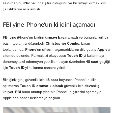
saldırganın,
iPhone
‘unda şifre olduğunu ve bu şifreyi kırmak için
çalıştıklarını açıklamıştı.
FBI yine iPhone’un kilidini açamadı
FBI
yine iPhone’un kilidini
kırmayı
başaramadı
ve bununla ilgili bir
basın toplantısı düzenledi.
Christopher
Combs
, basın
toplantısında i
Phone
‘un şifresini açamadıklarını dile getirip
Apple
‘a
sitemde bulundu. Parmak izi okuyucusu
Touch ID’
yi kullanmayı
denemeyi akıl edemeyen yetkililer, olayın üzerinden
48
saat
geçtiği
için
Touch ID
‘yi kullanma şansını yitirdi.
Bildiğiniz gibi, güvenlik için
48 saat
boyunca iPhone’un kilidi
açılmazsa
Touch
ID
otomatik
olarak
güvenlik için
devredışı
kalıyor.
FBI
bunu unutup yine bir iPhone’un şifresini açamayıp
Apple’dan haber beklemeye başladı.