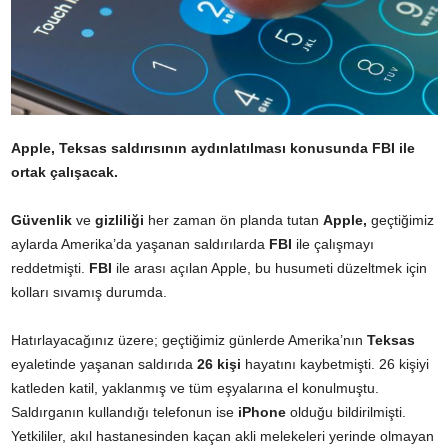
Apple, Teksas saldırısının aydınlatılması konusunda FBI ile
ortak çalışacak.
Güvenlik
ve
gizliliği
her zaman ön planda tutan
Apple,
geçtiğimiz
aylarda Amerika’da yaşanan saldırılarda
FBI
ile çalışmayı
reddetmişti.
FBI
ile arası açılan Apple, bu husumeti düzeltmek için
kolları sıvamış durumda.
Hatırlayacağınız üzere; geçtiğimiz günlerde Amerika’nın
Teksas
eyaletinde yaşanan saldırıda
26 kişi
hayatını kaybetmişti. 26 kişiyi
katleden katil, yaklanmış ve tüm eşyalarına el konulmuştu.
Saldırganın kullandığı telefonun ise
iPhone
olduğu bildirilmişti.
Yetkililer, akıl hastanesinden kaçan akli melekeleri yerinde olmayan