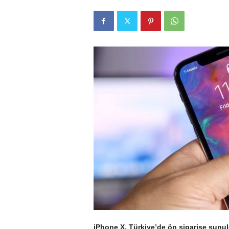
r
l
i
E
l
m
a
iPhone X, Türkiye’de ön siparişe sunuld