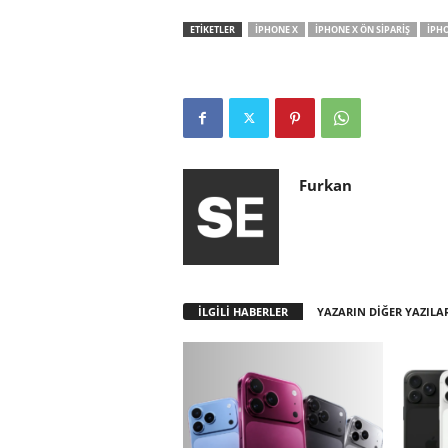
ETİKETLER
IPHONE X
IPHONE X ÖN SIPARIŞ
IPHO
Furkan
İLGİLİ HABERLER
YAZARIN DİĞER YAZILA