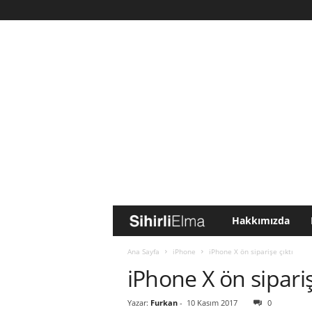
Hakkımızda
S
i
Ana Sayfa
iPhone
iPhone X ön siparişe çıktı
iPhone X ön sipariş
h
Yazar:
Furkan
-
10 Kasım 2017
0
i