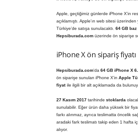
Apple, geçtiğimiz günlerde iPhone X’in re
açıklamıştı. Apple’ın web sitesi üzerinde
Türkiye’de satışa sunulacaktı.
64 GB baz 
Hepsiburada.com
üzerinde ön siparişe s
iPhone X ön sipariş fiyatı
Hepsiburada.com
‘da
64
GB
iPhone X
6
ön siparişe sunulan iPhone X’in
Apple Tür
fiyat
ile ilgili bir alt açıklamada da bulunuy
27 Kasım 2017
tarihinde
stoklarda
olacak
sunulabilir. Eğer ürün daha yüksek bir fiya
farkı alınmaz, ayrıca teslimatta öncelik sa
aradaki fark teslimatı takip eden 1 hafta i
alıyor.