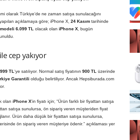
smi olarak Türkiye’de ne zaman satışa sunulacağını
n yapılan açıklamaya göre; iPhone X,
24
Kasım
tarihinde
modeli 6.099 TL
olacak olan
iPhone X
, bugün
unuldu.
 ile cep yakıyor
.999 TL
‘ye satılıyor. Normal satış fiyatının
900
TL
üzerinde
kiye Garantili
olduğu belirtiliyor. Ancak Hepsiburada.com
or.
 olan i
Phone X
‘in fiyatı için; “Ürün farklı bir fiyattan satışa
ttan satışa sunulursa, ön sipariş veren müşteriden fiyat
ğlanır. Ürün daha düşük bir fiyattan satışa sunulursa,
çerisinde ön sipariş veren müşteriye ödenir.” açıklaması yer