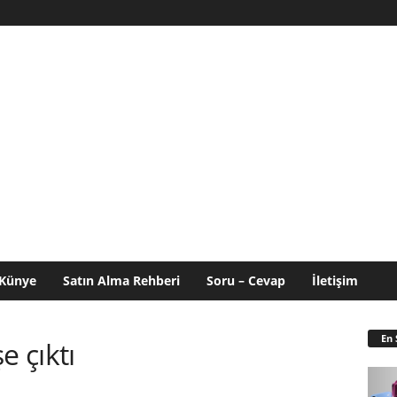
Künye
Satın Alma Rehberi
Soru – Cevap
İletişim
En 
e çıktı