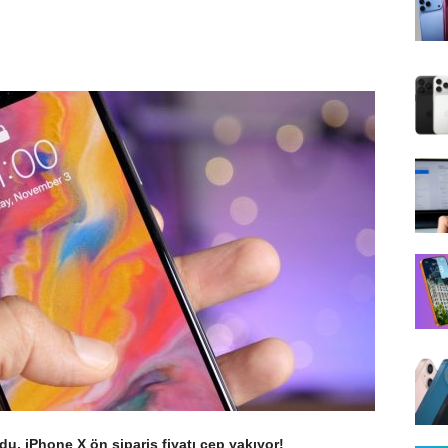
u. iPhone X ön sipariş fiyatı cep yakıyor!