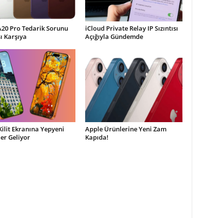
A20 Pro Tedarik Sorunu
iCloud Private Relay IP Sızıntısı
şı Karşıya
Açığıyla Gündemde
Kilit Ekranına Yepyeni
Apple Ürünlerine Yeni Zam
ler Geliyor
Kapıda!