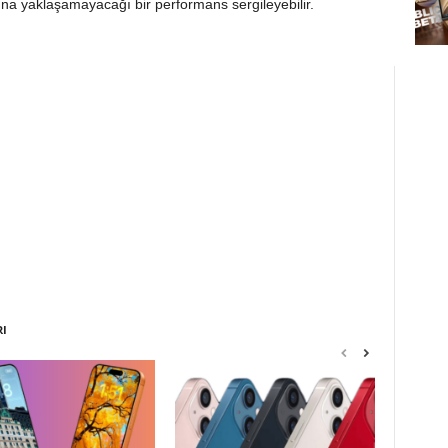
ına yaklaşamayacağı bir performans sergileyebilir.
RI