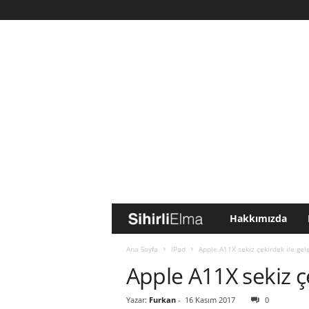
Hakkımızda
S
i
Ana Sayfa
iPad
Apple A11X sekiz çekirdek ile gele
Apple A11X sekiz çe
h
Yazar:
Furkan
-
16 Kasım 2017
0
i