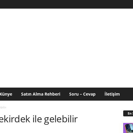
Künye
Satın Alma Rehberi
Soru – Cevap
İletişim
bilir
En 
kirdek ile gelebilir