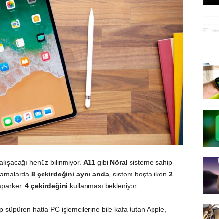
alışacağı henüz bilinmiyor.
A11
gibi
Nöral
sisteme sahip
ulamalarda
8 çekirdeğini aynı anda
, sistem boşta iken
2
yaparken
4 çekirdeğini
kullanması bekleniyor.
lip süpüren hatta PC işlemcilerine bile kafa tutan Apple,