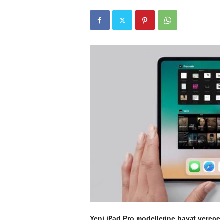
r
l
i
E
l
m
a
Yeni iPad Pro modellerine hayat verece