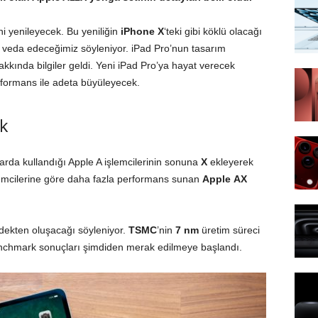
i yenileyecek. Bu yeniliğin
iPhone X
‘teki gibi köklü olacağı
 veda edeceğimiz söyleniyor. iPad Pro’nun tasarım
kkında bilgiler geldi. Yeni iPad Pro’ya hayat verecek
formans ile adeta büyüleyecek.
ak
ne’larda kullandığı Apple A işlemcilerinin sonuna
X
ekleyerek
emcilerine göre daha fazla performans sunan
Apple
AX
rdekten oluşacağı söyleniyor.
TSMC
’nin
7 nm
üretim süreci
enchmark sonuçları şimdiden merak edilmeye başlandı.