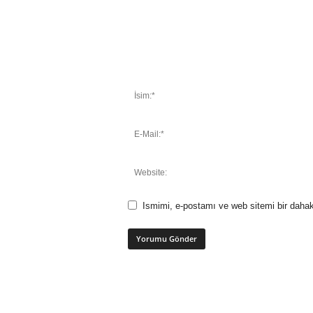
Ismimi, e-postamı ve web sitemi bir dahak