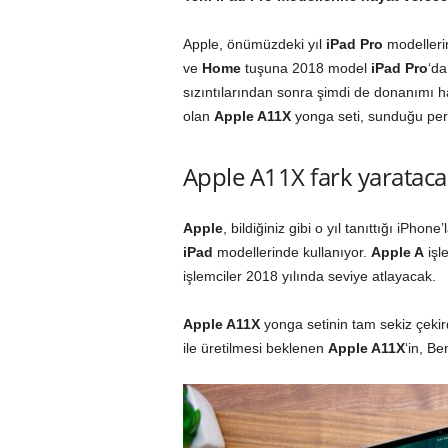
Apple, önümüzdeki yıl
iPad
Pro
modellerin
ve
Home
tuşuna 2018 model
iPad Pro
‘da
sızıntılarından sonra şimdi de donanımı ha
olan
Apple A11X
yonga seti, sunduğu per
Apple A11X fark yaratac
Apple
, bildiğiniz gibi o yıl tanıttığı iPho
iPad
modellerinde kullanıyor.
Apple A
işl
işlemciler 2018 yılında seviye atlayacak.
Apple A11X
yonga setinin tam sekiz çeki
ile üretilmesi beklenen
Apple A11X
‘in, B