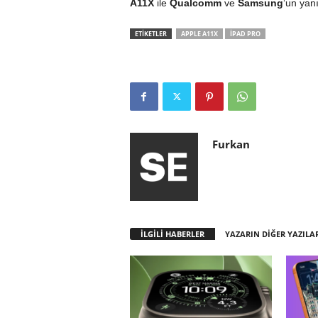
A11X
ile
Qualcomm
ve
Samsung
‘un yan
ETİKETLER
APPLE A11X
IPAD PRO
Furkan
İLGİLİ HABERLER
YAZARIN DİĞER YAZILA