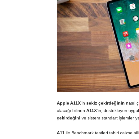
Apple A11X
‘in
sekiz
çekirdeğinin
nasıl ç
olacağı bilinen
A11X
‘in, destekleyen uyg
çekirdeğini
ve sistem standart işlemler 
A11
ile Benchmark testleri tabiri caizse si