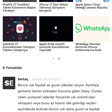
iPadOS 27 Yenilikleri
iPhone 17 Zam İddiası
Apple İşitme Cihazı
Tablet Kullanımını Baştan
Teknoloji Dünyasını
Desteği Listesini Büyüttü
Yaratıyor
Karıştırdı
watchOS 27
Apple Kritik macOS
WhatsApp Ebeveyn
Güncellemeleri Tansiyon
Güvenlik Güncellemesi
Kontrolü iPhone
Takibini Geliştiriyor
Yayınladı
Kullanıcılarına Geldi
8 Yorumlar
Sertaç
16 Aralık 2017 De 13:37
Bence cok faydali ve guzel videolar oluyor. Ayrintiya
girmeniz benim extradan hosuma giden bisey. Cunku
zaten yuzeysel videolar heryerde var onemli olan
olmayani veya bunu az kisinin dile getirdigi seyleri
ayrintilarda bulmak bence cok daha guzel ve faydali