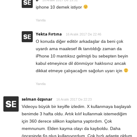
16 Aralık 2017 De 19:51
iphone 10 demek istiyor
Yanıtla
Yekta Fırtına
16 Aralık 2017 De 22:46
O konuda diğer editör arkadaşlar da beni çok
uyardı ama maalesef ilk tanıtıldığı zaman da
iPhone 10 mantıksız gelmişti bu sebepten beyin
kabul etmeyince dil dönmüyor haklısınız ancak
dikkat etmeye çalışacağım sağolun uyarı için
Yanıtla
selman özpınar
16 Aralık 2017 De 22:23
Videoyu büyük bir keyifle izledim. X kullanmaya başlayalı
benimde 3 hafta oldu. Artık kılıf kullanmak istemediğim
için 360 derece silikon kaplama yaptırdım. Çok
memnunum. Elden kayma olayı da kayboldu. Daha
öncesinde 6s plus kullanıyordum. Çok hızlı adapte oldum.