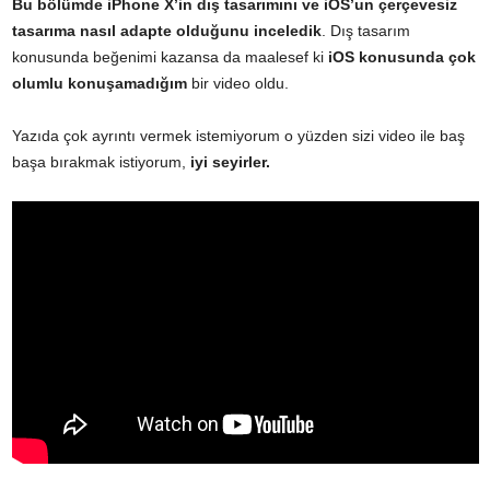
Bu bölümde iPhone X’in dış tasarımını ve iOS’un çerçevesiz
tasarıma nasıl adapte olduğunu inceledik
. Dış tasarım
konusunda beğenimi kazansa da maalesef ki
iOS konusunda çok
olumlu konuşamadığım
bir video oldu.
Yazıda çok ayrıntı vermek istemiyorum o yüzden sizi video ile baş
başa bırakmak istiyorum,
iyi seyirler.