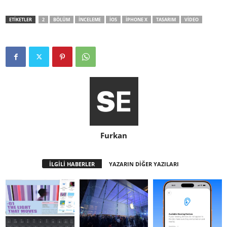
ETİKETLER
2
BÖLÜM
INCELEME
IOS
IPHONE X
TASARIM
VIDEO
Furkan
İLGİLİ HABERLER
YAZARIN DİĞER YAZILARI