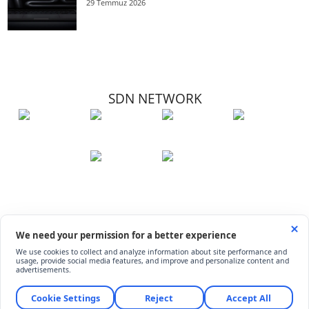
29 Temmuz 2026
SDN NETWORK
Hakkımızda
Künye
İletişim
Çerez Kullanımı
Soru-Cevap