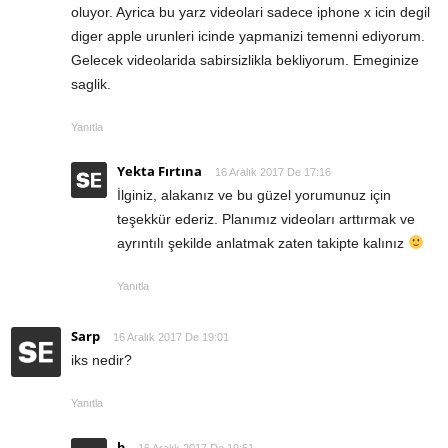
oluyor. Ayrica bu yarz videolari sadece iphone x icin degil
diger apple urunleri icinde yapmanizi temenni ediyorum.
Gelecek videolarida sabirsizlikla bekliyorum. Emeginize
saglik.
Yanıtla
Yekta Fırtına
16 Aralık 2017 De 17:16
İlginiz, alakanız ve bu güzel yorumunuz için
teşekkür ederiz. Planımız videoları arttırmak ve
ayrıntılı şekilde anlatmak zaten takipte kalınız
Yanıtla
Sarp
16 Aralık 2017 De 19:01
iks nedir?
Yanıtla
b