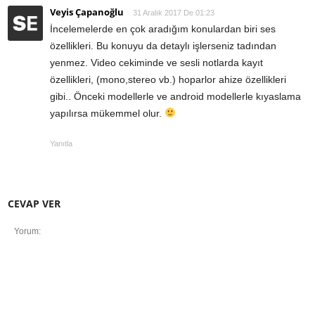
Veyis Çapanoğlu
31 Aralık 2017 De 01:23
İncelemelerde en çok aradığım konulardan biri ses
özellikleri. Bu konuyu da detaylı işlerseniz tadından
yenmez. Video cekiminde ve sesli notlarda kayıt
özellikleri, (mono,stereo vb.) hoparlor ahize özellikleri
gibi.. Önceki modellerle ve android modellerle kıyaslama
yapılırsa mükemmel olur.
Yanıtla
CEVAP VER