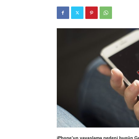
r
l
i
E
l
m
a
iPhone’un yavaşlama nedeni bugün Geek