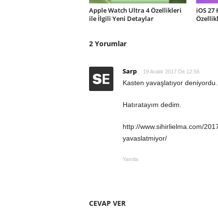
Apple Watch Ultra 4 Özellikleri
iOS 27 
ile İlgili Yeni Detaylar
Özellik
2 Yorumlar
Sarp
19 Aralık 2017 De 12:56
Kasten yavaşlatıyor deniyordu. B
Hatıratayım dedim.
http://www.sihirlielma.com/201
yavaslatmiyor/
Yanıtla
CEVAP VER