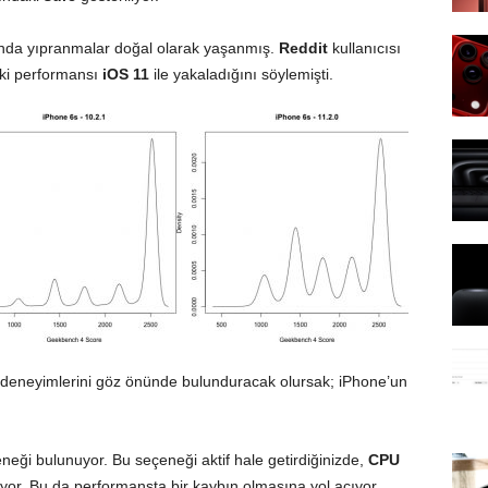
ında yıpranmalar doğal olarak yaşanmış.
Reddit
kullanıcısı
aki performansı
iOS 11
ile yakaladığını söylemişti.
n deneyimlerini göz önünde bulunduracak olursak; iPhone’un
eği bulunuyor. Bu seçeneği aktif hale getirdiğinizde,
CPU
ıyor. Bu da performansta bir kaybın olmasına yol açıyor.