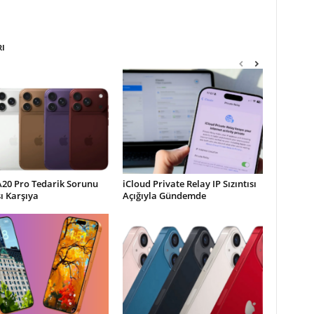
RI
A20 Pro Tedarik Sorunu
iCloud Private Relay IP Sızıntısı
şı Karşıya
Açığıyla Gündemde