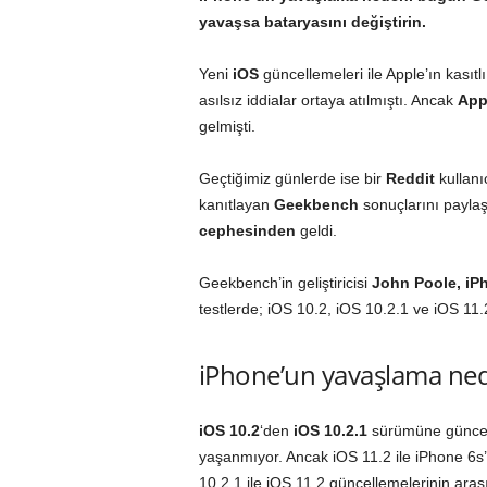
yavaşsa bataryasını değiştirin.
Yeni
iOS
güncellemeleri ile Apple’ın kasıtl
asılsız iddialar ortaya atılmıştı. Ancak
App
gelmişti.
Geçtiğimiz günlerde ise bir
Reddit
kullanı
kanıtlayan
Geekbench
sonuçlarını paylaş
cephesinden
geldi.
Geekbench’in geliştiricisi
John Poole, iP
testlerde; iOS 10.2, iOS 10.2.1 ve iOS 11.2
iPhone’un yavaşlama ned
iOS 10.2
‘den
iOS 10.2.1
sürümüne günce
yaşanmıyor. Ancak iOS 11.2 ile iPhone 6s
10.2.1 ile iOS 11.2 güncellemelerinin ara