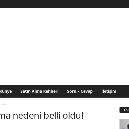
Künye
Satın Alma Rehberi
Soru – Cevap
İletişim
oldu!
En 
a nedeni belli oldu!