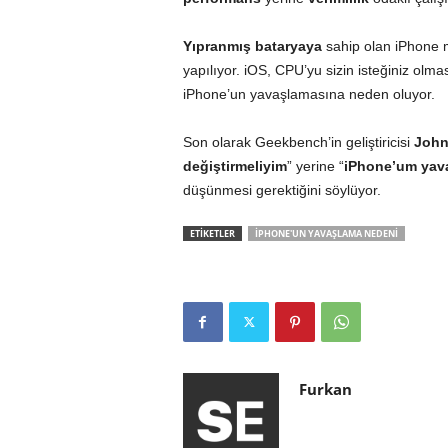
Yıpranmış
bataryaya
sahip olan iPhone 
yapılıyor. iOS, CPU’yu sizin isteğiniz olma
iPhone’un yavaşlamasına neden oluyor.
Son olarak Geekbench’in geliştiricisi
John
değiştirmeliyim
” yerine “
iPhone’um yava
düşünmesi gerektiğini söylüyor.
ETİKETLER
IPHONE'UN YAVAŞLAMA NEDENI
Furkan