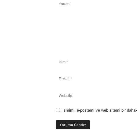
Ismimi, e-postamı ve web sitemi bir dahak