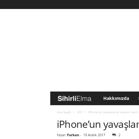
Hakkımızda
S
i
Ana Sayfa
iOS
iPhone’un yavaşlama nedeni belli 
iPhone’un yavaşlam
h
Yazar:
Furkan
-
19 Aralık 2017
2
i