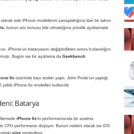
ı olarak eski iPhone modellerini yavaşlattığına dair bir takım
le,
bunun söz konusu bile olmadığına yönelik açıklamalar
cısı, iPhone’un bataryasını değiştirdikten sonra hızlandığını
mıştı. Bugün ise bir açıklama da
Geekbench
hone 6s
üzerinde bazı testler yaptı. John Poole’un yaptığı
 yüklü iPhone 6s modelleri kullanıldı.
eni: Batarya
llemede
iPhone 6s
‘in performansında bir azalma
’in CPU performansı düşüyor. Bunun nedeni olarak ise iOS
sındaki
süre
gösteriliyor.