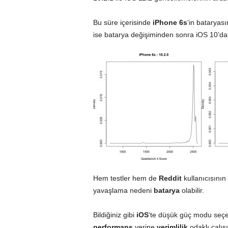
Bu süre içerisinde
iPhone 6s
‘in bataryas
ise batarya değişiminden sonra iOS 10’d
Hem testler hem de
Reddit
kullanıcısını
yavaşlama nedeni
batarya
olabilir.
Bildiğiniz gibi
iOS
‘te düşük güç modu seçen
performans
yerine
verimlilik
odaklı çalış