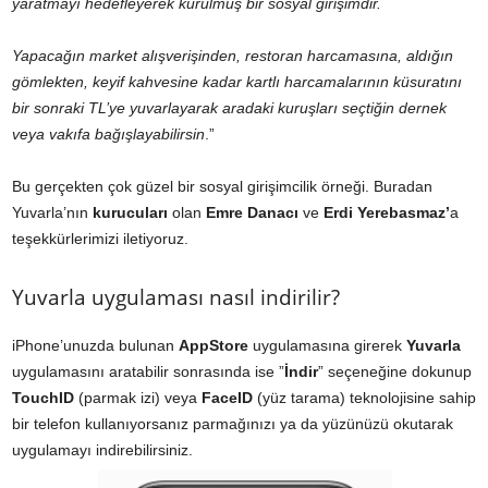
yaratmayı hedefleyerek kurulmuş bir sosyal girişimdir.
Yapacağın market alışverişinden, restoran harcamasına, aldığın
gömlekten, keyif kahvesine kadar kartlı harcamalarının küsuratını
bir sonraki TL’ye yuvarlayarak aradaki kuruşları seçtiğin dernek
veya vakıfa bağışlayabilirsin
.”
Bu gerçekten çok güzel bir sosyal girişimcilik örneği. Buradan
Yuvarla’nın
kurucuları
olan
Emre Danacı
ve
Erdi Yerebasmaz’
a
teşekkürlerimizi iletiyoruz.
Yuvarla uygulaması nasıl indirilir?
iPhone’unuzda bulunan
AppStore
uygulamasına girerek
Yuvarla
uygulamasını aratabilir sonrasında ise ”
İndir
” seçeneğine dokunup
TouchID
(parmak izi) veya
FaceID
(yüz tarama) teknolojisine sahip
bir telefon kullanıyorsanız parmağınızı ya da yüzünüzü okutarak
uygulamayı indirebilirsiniz.