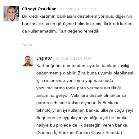
Cüneyt Ocaklılar
08 Ocak 2018 De 02:53
Bir kredi kartımın bankasını desteklemiyormuş, diğerinin
bankası ile halen görüşme halindelermiş. İki kredi kartımı
da kullanamadım. Kart beğendiremedik.
Yanıtla
Engin07
08 Ocak 2018 De 19:47
Kart beğendirememeden ziyade, bankanız iyiliği
beğenmemiş olabilir. Zira buna uyumlu olabilmesi
için sisteminde yenileme yapması buda
yazılımcılarına tonla para vermesi gerektiği
anlamına geliyor. Vakıflara destek olmaktansa
param cebimde kalsın diyorlar. İş Bankası
teknolojiyi en iyi kullanan banka, ülkeye çoğu şeyi
ilk getiren ve uygulayan yeniliğe açık bir banka
haliyle bu projede de ilk desteğini veren banka.
(Sadece İş Bankası Kartları Oluyor Şuanda)