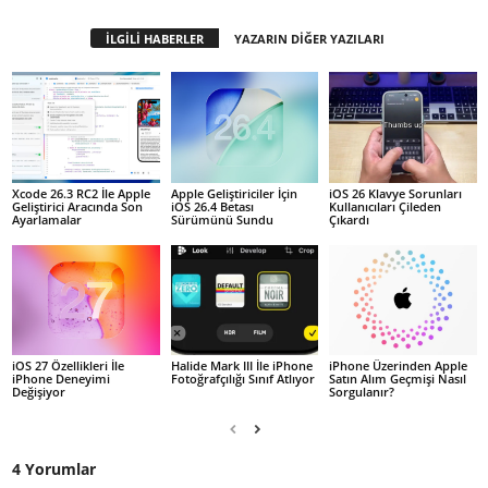
İLGİLİ HABERLER
YAZARIN DİĞER YAZILARI
Xcode 26.3 RC2 İle Apple
Apple Geliştiriciler İçin
iOS 26 Klavye Sorunları
Geliştirici Aracında Son
iOS 26.4 Betası
Kullanıcıları Çileden
Ayarlamalar
Sürümünü Sundu
Çıkardı
iOS 27 Özellikleri İle
Halide Mark III İle iPhone
iPhone Üzerinden Apple
iPhone Deneyimi
Fotoğrafçılığı Sınıf Atlıyor
Satın Alım Geçmişi Nasıl
Değişiyor
Sorgulanır?
4 Yorumlar