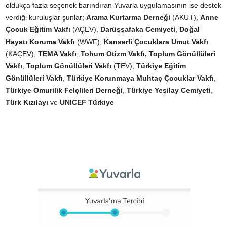
oldukça fazla seçenek barındıran Yuvarla uygulamasının ise destek
verdiği kuruluşlar şunlar;
Arama Kurtarma Derneği
(AKUT),
Anne
Çocuk Eğitim Vakfı
(AÇEV),
Darüşşafaka Cemiyeti
,
Doğal
Hayatı Koruma Vakfı
(WWF),
Kanserli Çocuklara Umut Vakfı
(KAÇEV),
TEMA Vakfı
,
Tohum Otizm Vakfı, Toplum Gönüllüleri
Vakfı
,
Toplum Gönüllüleri Vakfı
(TEV),
Türkiye Eğitim
Gönüllüleri Vakfı
,
Türkiye Korunmaya Muhtaç Çocuklar Vakfı
,
Türkiye Omurilik Felçlileri Derneği
,
Türkiye Yeşilay Cemiyeti
,
Türk Kızılayı
ve
UNICEF Türkiye