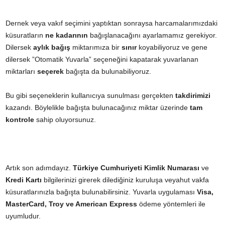
Dernek veya vakıf seçimini yaptıktan sonraysa harcamalarımızdaki
küsuratların
ne kadarının
bağışlanacağını ayarlamamız gerekiyor.
Dilersek
aylık bağış
miktarımıza bir
sınır
koyabiliyoruz ve gene
dilersek ”Otomatik Yuvarla” seçeneğini kapatarak yuvarlanan
miktarları
seçerek
bağışta da bulunabiliyoruz.
Bu gibi seçeneklerin kullanıcıya sunulması gerçekten
takdirimizi
kazandı. Böylelikle bağışta bulunacağınız miktar üzerinde
tam
kontrole
sahip oluyorsunuz.
Artık son adımdayız.
Türkiye Cumhuriyeti Kimlik Numarası
ve
Kredi Kartı
bilgilerinizi girerek dilediğiniz kuruluşa veyahut vakfa
küsuratlarınızla bağışta bulunabilirsiniz. Yuvarla uygulaması
Visa,
MasterCard, Troy ve American Express
ödeme yöntemleri ile
uyumludur.