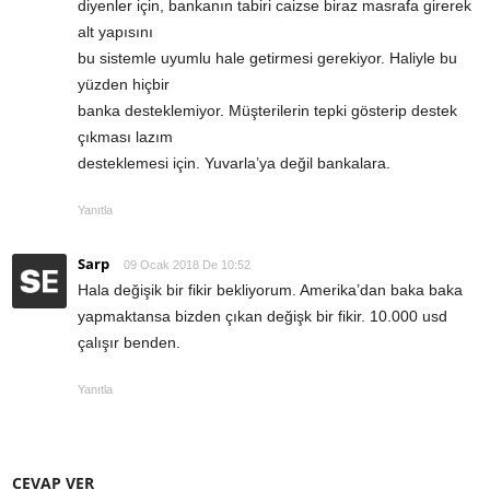
diyenler için, bankanın tabiri caizse biraz masrafa girerek
alt yapısını
bu sistemle uyumlu hale getirmesi gerekiyor. Haliyle bu
yüzden hiçbir
banka desteklemiyor. Müşterilerin tepki gösterip destek
çıkması lazım
desteklemesi için. Yuvarla’ya değil bankalara.
Yanıtla
Sarp
09 Ocak 2018 De 10:52
Hala değişik bir fikir bekliyorum. Amerika’dan baka baka
yapmaktansa bizden çıkan değişk bir fikir. 10.000 usd
çalışır benden.
Yanıtla
CEVAP VER