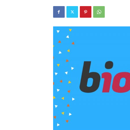
r
l
i
E
l
m
a