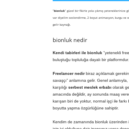
”
bionluk
” güzel bir fikirle yola çıkmış yeteneklerinize g
var diyelim seslendirme, 2 boyut animasyon, kurgu ve web
gelir kaynağı.
bionluk nedir
Kendi tabirleri ile bionluk
”yetenekli free
buluştuğu topluluğa dayalı bir platformdur.
Freelancer nedir
biraz açıklamak gerekirs
savaşçı” anlamına gelir. Genel anlamıyla, 
karşılığı
serbest meslek erbabı
olarak ge
amacında değildir, ay sonunda maaş veren 
karışan biri de yoktur, normal işçi ile farkı
boyutta yapma özgürlüğüne sahiptir.
Kendim de zamanında bionluk üzerinden iş
için iyi olduğuna dair inancınız varsa den