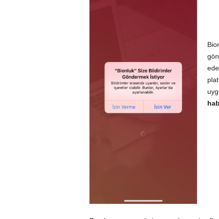
Bio
gön
eder
pla
uyg
hab