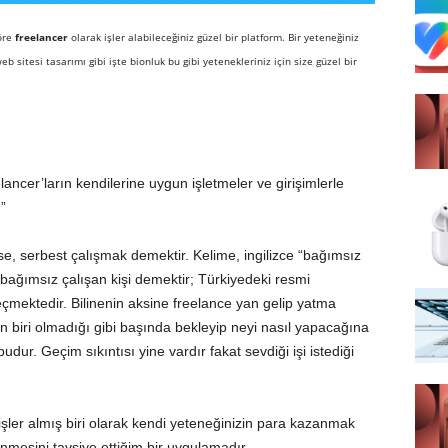
öre
freelancer
olarak işler alabileceğiniz güzel bir platform. Bir yeteneğiniz
 sitesi tasarımı gibi işte bionluk bu gibi yetenekleriniz için size güzel bir
lancer’ların kendilerine uygun işletmeler ve girişimlerle
”
e, serbest çalışmak demektir. Kelime, ingilizce “bağımsız
bağımsız çalışan kişi demektir; Türkiyedeki resmi
çmektedir. Bilinenin aksine freelance yan gelip yatma
biri olmadığı gibi başında bekleyip neyi nasıl yapacağına
 budur. Geçim sıkıntısı yine vardır fakat sevdiği işi istediği
ler almış biri olarak kendi yeteneğinizin para kazanmak
enmesini tavsiye ettiğim bir uygulamadır.