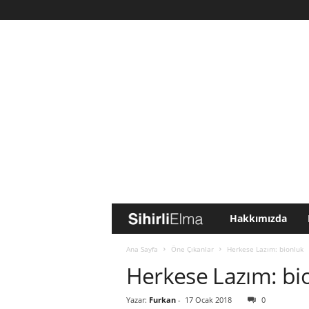
Hakkımızda
S
i
Ana Sayfa
Öne Çıkanlar
Herkese Lazım: bionluk
Herkese Lazım: bi
h
Yazar:
Furkan
-
17 Ocak 2018
0
i