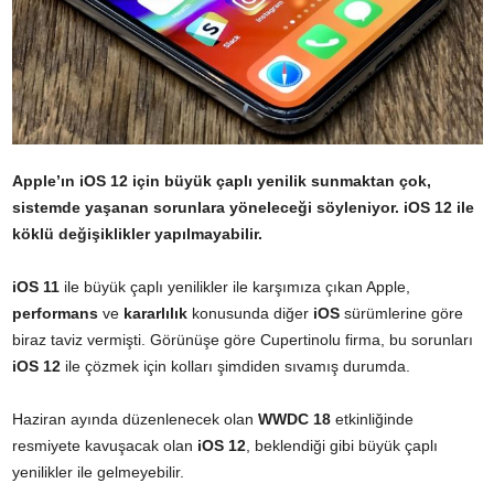
Apple’ın iOS 12 için büyük çaplı yenilik sunmaktan çok,
sistemde yaşanan sorunlara yöneleceği söyleniyor. iOS 12 ile
köklü değişiklikler yapılmayabilir.
iOS 11
ile büyük çaplı yenilikler ile karşımıza çıkan Apple,
performans
ve
kararlılık
konusunda diğer
iOS
sürümlerine göre
biraz taviz vermişti. Görünüşe göre Cupertinolu firma, bu sorunları
iOS
12
ile çözmek için kolları şimdiden sıvamış durumda.
Haziran ayında düzenlenecek olan
WWDC
18
etkinliğinde
resmiyete kavuşacak olan
iOS
12
, beklendiği gibi büyük çaplı
yenilikler ile gelmeyebilir.