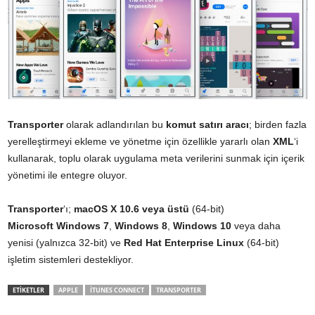
Transporter
olarak adlandırılan bu
komut
satırı
aracı
; birden fazla
yerelleştirmeyi ekleme ve yönetme için özellikle yararlı olan
XML
‘i
kullanarak, toplu olarak uygulama meta verilerini sunmak için içerik
yönetimi ile entegre oluyor.
Transporter
‘ı;
macOS X 10.6 veya üstü
(64-bit)
Microsoft
Windows
7
,
Windows 8
,
Windows 10
veya daha
yenisi (yalnızca 32-bit) ve
Red Hat Enterprise Linux
(64-bit)
işletim sistemleri destekliyor.
ETİKETLER
APPLE
ITUNES CONNECT
TRANSPORTER