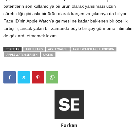
patentlerin son kullanıcıya bir ürün olarak yansıması uzun
sürebildiği gibi asla bir ürün olarak karşımıza çıkmaya da biliyor.
Face ID’nin Apple Watch’a gelmesi ne kadar beklenen bir özellik
tartışılır, ancak yakın bir zamanda böyle bir şey görmeme ihtimalini
de göz ardı etmemek lazım.
ETİKETLER
AKILLI KAYIŞ
APPLE WATCH
APPLE WATCH AKILLI KORDON
APPLE WATCH SERIES 4
FACE ID
Furkan