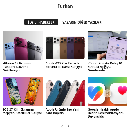
Furkan
İLGİLİ HABERLER
YAZARIN DİĞER YAZILARI
iPhone 18 Pro’nun
Apple A20 Pro Tedarik
iCloud Private Relay IP
Tanıtım Takvimi
Sorunu ile Karşı Karşıya
Sızıntısı Açığıyla
Şekilleniyor
Gündemde
iOS 27 Kilit Ekranına
Apple Ürünlerine Yeni
Google Health Apple
Yepyeni Özellikler Geliyor
Zam Kapıda!
Health Senkronizasyonu
Duyuruldu