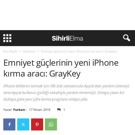
Ana Sayfa
Haberler
Emniyet güçlerinin yeni iPhone kırma aracı: GrayKey
Emniyet güçlerinin yeni iPhone
kırma aracı: GrayKey
iPhone kilitlerini kırmak için FBI bile zamanında Apple'dan yardım istemişti
ama Apple kullanıcı gizliliği sebebiyle yardım etmemişti. Ortaya çıkan bir
iddiaya göre yeni şifre kırma programı ortaya çıktı.
Yazar:
Furkan
-
17 Nisan 2018
1