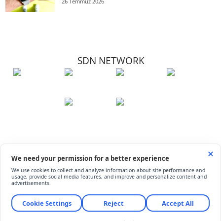
26 Temmuz 2026
SDN NETWORK
Hakkımızda
Künye
İletişim
Çerez Kullanımı
Soru-Cevap
©
ShiftDelete.Net