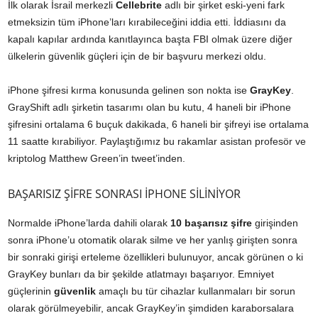
İlk olarak İsrail merkezli
Cellebrite
adlı bir şirket eski-yeni fark
etmeksizin tüm iPhone’ları kırabileceğini iddia etti. İddiasını da
kapalı kapılar ardında kanıtlayınca başta FBI olmak üzere diğer
ülkelerin güvenlik güçleri için de bir başvuru merkezi oldu.
iPhone şifresi kırma konusunda gelinen son nokta ise
GrayKey
.
GrayShift adlı şirketin tasarımı olan bu kutu, 4 haneli bir iPhone
şifresini ortalama 6 buçuk dakikada, 6 haneli bir şifreyi ise ortalama
11 saatte kırabiliyor. Paylaştığımız bu rakamlar asistan profesör ve
kriptolog Matthew Green’in tweet’inden.
BAŞARISIZ ŞİFRE SONRASI İPHONE SİLİNİYOR
Normalde iPhone’larda dahili olarak
10 başarısız şifre
girişinden
sonra iPhone’u otomatik olarak silme ve her yanlış girişten sonra
bir sonraki girişi erteleme özellikleri bulunuyor, ancak görünen o ki
GrayKey bunları da bir şekilde atlatmayı başarıyor. Emniyet
güçlerinin
güvenlik
amaçlı bu tür cihazlar kullanmaları bir sorun
olarak görülmeyebilir, ancak GrayKey’in şimdiden karaborsalara