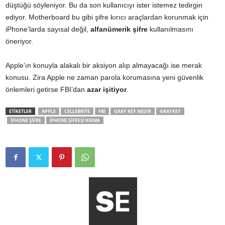
düştüğü söyleniyor. Bu da son kullanıcıyı ister istemez tedirgin
ediyor. Motherboard bu gibi şifre kırıcı araçlardan korunmak için
iPhone’larda sayısal değil,
alfanümerik şifre
kullanılmasını
öneriyor.
Apple’ın konuyla alakalı bir aksiyon alıp almayacağı ise merak
konusu. Zira Apple ne zaman parola korumasına yeni güvenlik
önlemleri getirse FBI’dan
azar işitiyor
.
ETİKETLER
APPLE
CELLEBRITE
FBI
GRAY KEY NEDIR
GRAYKEY
IPHONE ŞIFRE
IPHONE ŞIFRESI KIRMA