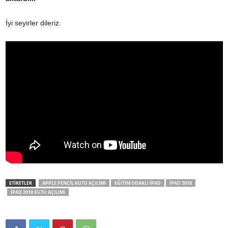
İyi seyirler dileriz.
ETİKETLER
APPLE PENCIL KUTU AÇILIMI
EĞITIM ODAKLI IPAD
IPAD 2018
IPAD 2018 KUTU AÇILIMI