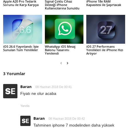
Apple A20 Pro Tedarik
Signal Çoklu Cihaz
iPhone 18e RAM
Sorunu ile Karşı Karşıya
Desteği iPhone
Kapasitesi ile Şaşırtacak
Kullanıcılarına Sunuldu
iOS 26.6 Yayınlandı: İşte
WhatsApp iOS Mesaj
iOS 27 Performans
Sunulan Tüm Yenilikler
Balonu Tasarımı
Yenilikleri ile iPhone Hızı
Yenilendi
Artıyor
3 Yorumlar
Baran
08 Haziran 2018 De 00:41
Fiyatı ne olur acaba
Yanıtla
Baran
08 Haziran 2018 De 00:42
Tahminen iphone 7 modelinden daha yüksek