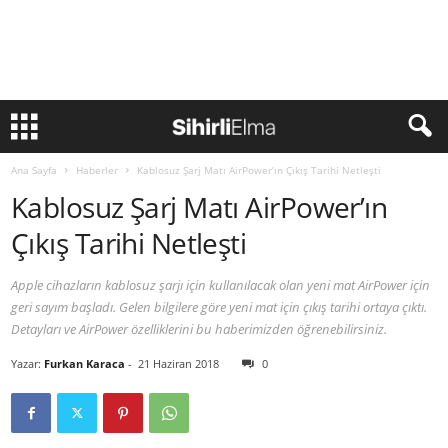
Ana Sayfa
Haberler
Kablosuz Şarj Matı AirPower’ın Çıkış Tarihi Netleşti
Kablosuz Şarj Matı AirPower’ın
Çıkış Tarihi Netleşti
Apple cihazların kablosuz şarjı için kullanılacak olan yeni mat AirPower için
geri sayım başladı. Gelen bilgilere göre yeni mat için çıkış tarihi ortaya çıktı.
Detayları ve AirPower özelliklerini bu haberimizden öğrenebilirsiniz.
Yazar:
Furkan Karaca
-
21 Haziran 2018
0