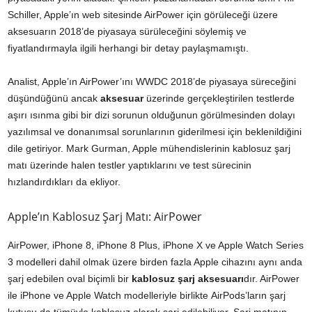
Schiller, Apple’ın web sitesinde AirPower için görüleceği üzere
aksesuarın 2018’de piyasaya sürüleceğini söylemiş ve
fiyatlandırmayla ilgili herhangi bir detay paylaşmamıştı.
Analist, Apple’ın AirPower’ını WWDC 2018’de piyasaya süreceğini
düşündüğünü ancak
aksesuar
üzerinde gerçekleştirilen testlerde
aşırı ısınma gibi bir dizi sorunun olduğunun görülmesinden dolayı
yazılımsal ve donanımsal sorunlarının giderilmesi için beklenildiğini
dile getiriyor. Mark Gurman, Apple mühendislerinin kablosuz şarj
matı üzerinde halen testler yaptıklarını ve test sürecinin
hızlandırdıkları da ekliyor.
Apple’ın Kablosuz Şarj Matı: AirPower
AirPower, iPhone 8, iPhone 8 Plus, iPhone X ve Apple Watch Series
3 modelleri dahil olmak üzere birden fazla Apple cihazını aynı anda
şarj edebilen oval biçimli bir
kablosuz şarj aksesuarı
dır. AirPower
ile iPhone ve Apple Watch modelleriyle birlikte AirPods’ların şarj
kutusu da tümüyle kablosuz olarak şarj edilebiliyor. Şarj matının