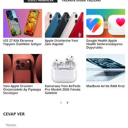
İLGİLİ HABERLER
YAZARIN DİĞER YAZILARI
iOS 27 Kilit Ekranına
Apple Ürünlerine Yeni
Google Health Apple
Yepyeni Özellikler Geliyor
Zam Kapıda!
Health Senkronizasyonu
Duyuruldu
Yeni Apple Ürünleri
Kamerasız Yeni AirPods
MacBook Air’de RAM Krizi
Önümüzdeki Ay Piyasaya
Pro Modeli 2026 Yılında
Sürülüyor
Gelebilir
CEVAP VER