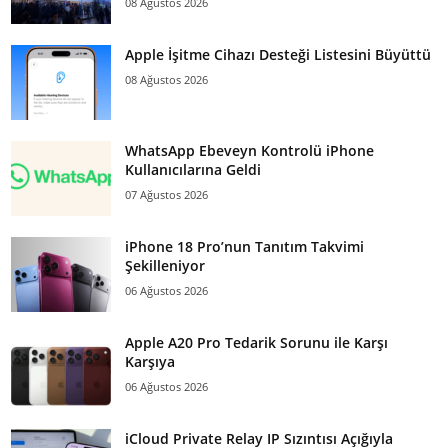
08 Ağustos 2026
Apple İşitme Cihazı Desteği Listesini Büyüttü
08 Ağustos 2026
WhatsApp Ebeveyn Kontrolü iPhone
Kullanıcılarına Geldi
07 Ağustos 2026
iPhone 18 Pro’nun Tanıtım Takvimi
Şekilleniyor
06 Ağustos 2026
Apple A20 Pro Tedarik Sorunu ile Karşı
Karşıya
06 Ağustos 2026
iCloud Private Relay IP Sızıntısı Açığıyla