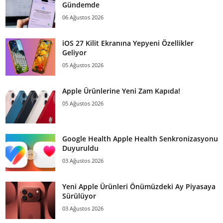
Gündemde
06 Ağustos 2026
iOS 27 Kilit Ekranına Yepyeni Özellikler
Geliyor
05 Ağustos 2026
Apple Ürünlerine Yeni Zam Kapıda!
05 Ağustos 2026
Google Health Apple Health Senkronizasyonu
Duyuruldu
03 Ağustos 2026
Yeni Apple Ürünleri Önümüzdeki Ay Piyasaya
Sürülüyor
03 Ağustos 2026