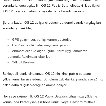
sorunlarla karşılaşılabilir. iOS 12 Public Beta, elbetteki ilk ve ikinci
iOS 12 geliştirici betasına kıyasla daha kararlı olacaktır.
Şu ana kadar iOS 12 geliştirici betasında genel olarak karşılaşılan
sorunlar şu şekilde;
GPS çalışmıyor, yanlış konum gösteriyor,
CarPlay’de çökmeler meydana geliyor,
Anımsatıcılar ve diğer üçüncü taraf uygulamalarda
donmalar/takılmalar olabiliyor,
Yük pil tüketimi.
Bekleyebilirseniz cihazınıza iOS 12’nin ikinci public betasını
yüklemenizi tavsiye ederiz. Bu, olumsuzluklar karşısında alacağınız
riskin daha düşük olacağı anlamına geliyor.
Her şeye rağmen ilk iOS 12 Public Beta’sını cihazınıza yükleme
konusunda kararlıysanız iPhone’unuzu veya iPad’inizi mutlaka