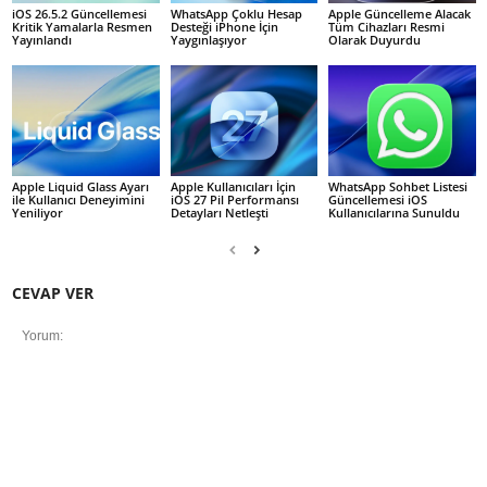
iOS 26.5.2 Güncellemesi
WhatsApp Çoklu Hesap
Apple Güncelleme Alacak
Kritik Yamalarla Resmen
Desteği iPhone İçin
Tüm Cihazları Resmi
Yayınlandı
Yaygınlaşıyor
Olarak Duyurdu
Apple Liquid Glass Ayarı
Apple Kullanıcıları İçin
WhatsApp Sohbet Listesi
ile Kullanıcı Deneyimini
iOS 27 Pil Performansı
Güncellemesi iOS
Yeniliyor
Detayları Netleşti
Kullanıcılarına Sunuldu
CEVAP VER