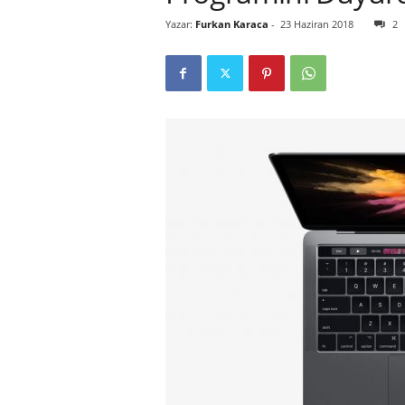
Yazar:
Furkan Karaca
-
23 Haziran 2018
2
r
l
i
E
l
m
a