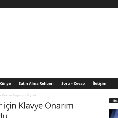
Künye
Satın Alma Rehberi
Soru – Cevap
İletişim
vye Onarım Programını Duyurdu
En 
 için Klavye Onarım
du