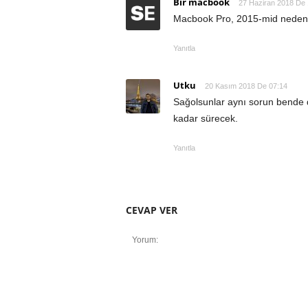
Bir macbook
27 Haziran 2018 De 
Macbook Pro, 2015-mid nede
Yanıtla
Utku
20 Kasım 2018 De 07:14
Sağolsunlar aynı sorun bende de
kadar sürecek.
Yanıtla
CEVAP VER