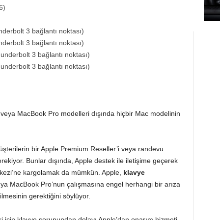
6)
nderbolt 3 bağlantı noktası)
derbolt 3 bağlantı noktası)
underbolt 3 bağlantı noktası)
underbolt 3 bağlantı noktası)
veya MacBook Pro modelleri dışında hiçbir Mac modelinin
üşterilerin bir Apple Premium Reseller’i veya randevu
erekiyor. Bunlar dışında, Apple destek ile iletişime geçerek
rkezi’ne kargolamak da mümkün. Apple,
klavye
ya MacBook Pro’nun çalışmasına engel herhangi bir arıza
lmesinin gerektiğini söylüyor.
için klavye sorunundan dolayı Apple’dan onarım hizmeti