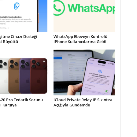
şitme Cihazı Desteği
WhatsApp Ebeveyn Kontrolü
ni Büyüttü
iPhone Kullanıcılarına Geldi
A20 Pro Tedarik Sorunu
iCloud Private Relay IP Sızıntısı
şı Karşıya
Açığıyla Gündemde