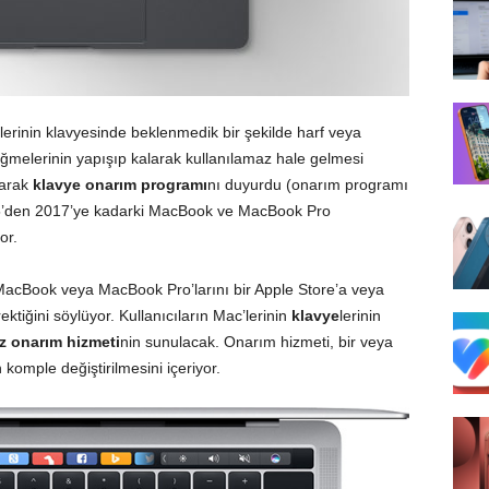
erinin klavyesinde beklenmedik bir şekilde harf veya
ğmelerinin yapışıp kalarak kullanılamaz hale gelmesi
larak
klavye onarım programı
nı duyurdu (
onarım programı
15’den 2017’ye kadarki MacBook ve MacBook Pro
or.
 MacBook veya MacBook Pro’larını bir Apple Store’a veya
tiğini söylüyor. Kullanıcıların Mac’lerinin
klavye
lerinin
z onarım hizmeti
nin sunulacak. Onarım hizmeti, bir veya
komple değiştirilmesini içeriyor.