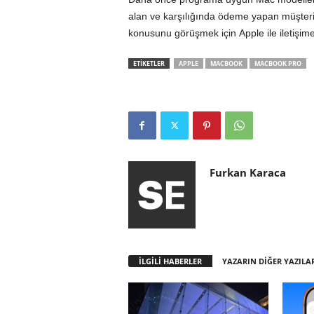
alan ve karşılığında ödeme yapan müşterile
konusunu görüşmek için Apple ile iletişim
ETİKETLER
APPLE
MACBOOK
MACBOOK PRO
Furkan Karaca
İLGİLİ HABERLER
YAZARIN DİĞER YAZILA