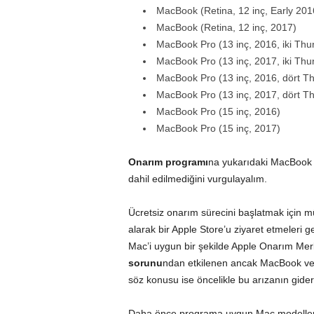
MacBook (Retina, 12­ inç, Early 201
MacBook (Retina, 12 inç, 2017)
MacBook Pro (13­ inç, 2016, iki Thu
MacBook Pro (13 inç, 2017, iki Thun
MacBook Pro (13 inç, 2016, dört Th
MacBook Pro (13 inç, 2017, dört Th
MacBook Pro (15 inç, 2016)
MacBook Pro (15 inç, 2017)
Onarım programı
na yukarıdaki MacBook 
dahil edilmediğini vurgulayalım.
Ücretsiz onarım sürecini başlatmak için m
alarak bir Apple Store’u ziyaret etmeleri g
Mac’i uygun bir şekilde Apple Onarım Me
sorunu
ndan etkilenen ancak MacBook ve
söz konusu ise öncelikle bu arızanın gideri
Daha önce programa uygun Mac modelleri 