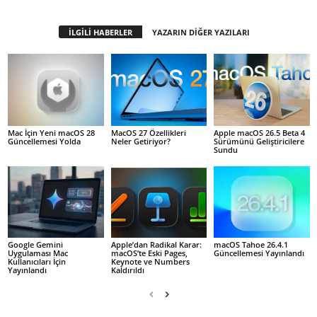
İLGİLİ HABERLER
YAZARIN DİĞER YAZILARI
Mac İçin Yeni macOS 28
MacOS 27 Özellikleri
Apple macOS 26.5 Beta 4
Güncellemesi Yolda
Neler Getiriyor?
Sürümünü Geliştiricilere
Sundu
Google Gemini
Apple’dan Radikal Karar:
macOS Tahoe 26.4.1
Uygulaması Mac
macOS’te Eski Pages,
Güncellemesi Yayınlandı
Kullanıcıları İçin
Keynote ve Numbers
Yayınlandı
Kaldırıldı