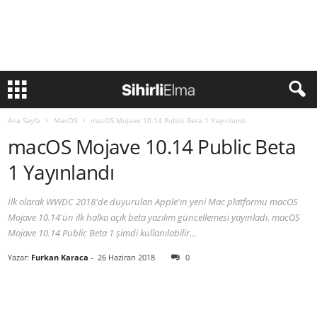
Ana Sayfa
MacOS
macOS Mojave 10.14 Public Beta 1 Yayınlandı
macOS Mojave 10.14 Public Beta
1 Yayınlandı
İlk olarak WWDC 2018'de duyurulan Apple'ın yeni Mac platformu macOS
Mojave 10.14'ün ilk halka açık beta yazılım güncellemesi yayınladı. macOS
Mojave 10.14 Public Beta 1 şimdi kullanılabilir...
Yazar:
Furkan Karaca
-
26 Haziran 2018
0