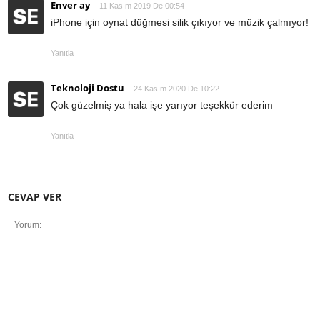
Enver ay
11 Kasım 2019 De 00:54
iPhone için oynat düğmesi silik çıkıyor ve müzik çalmıyor!
Yanıtla
Teknoloji Dostu
24 Kasım 2020 De 10:22
Çok güzelmiş ya hala işe yarıyor teşekkür ederim
Yanıtla
CEVAP VER