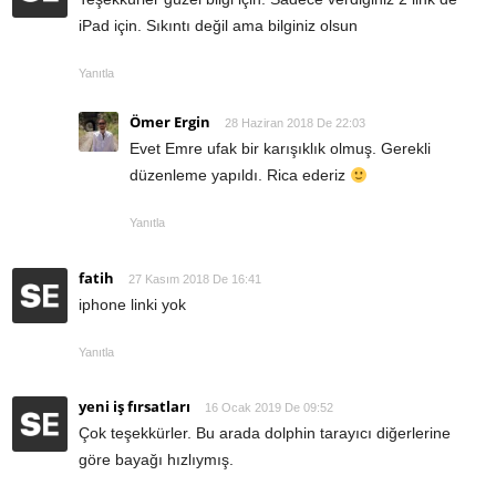
iPad için. Sıkıntı değil ama bilginiz olsun
Yanıtla
Ömer Ergin
28 Haziran 2018 De 22:03
Evet Emre ufak bir karışıklık olmuş. Gerekli
düzenleme yapıldı. Rica ederiz
Yanıtla
fatih
27 Kasım 2018 De 16:41
iphone linki yok
Yanıtla
yeni iş fırsatları
16 Ocak 2019 De 09:52
Çok teşekkürler. Bu arada dolphin tarayıcı diğerlerine
göre bayağı hızlıymış.