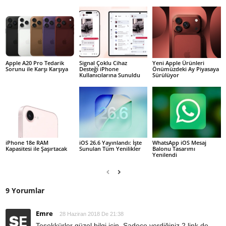
Apple A20 Pro Tedarik
Signal Çoklu Cihaz
Yeni Apple Ürünleri
Sorunu ile Karşı Karşıya
Desteği iPhone
Önümüzdeki Ay Piyasaya
Kullanıcılarına Sunuldu
Sürülüyor
iPhone 18e RAM
iOS 26.6 Yayınlandı: İşte
WhatsApp iOS Mesaj
Kapasitesi ile Şaşırtacak
Sunulan Tüm Yenilikler
Balonu Tasarımı
Yenilendi
9 Yorumlar
Emre
28 Haziran 2018 De 21:38
Teşekkürler güzel bilgi için. Sadece verdiğiniz 2 link de