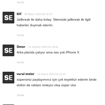
Yanıtla
Elif
08 Mayıs 2019 De 22:24
Jailbreak ile daha kolay. Sitenizde jailbreak ile ilgili
haberler duymak isterim.
Yanıtla
Ömer
01 Haziran 2019 De 18:06
Arka planda çalıyor ama ses yok iPhone X
Yanıtla
vural meler
02 Kasım 2019 De 12:03
süpersiniz paylaşımınız için çok teşekkür ederim birde
dolhin de reklam önleyici olsa süper olur
Yanıtla