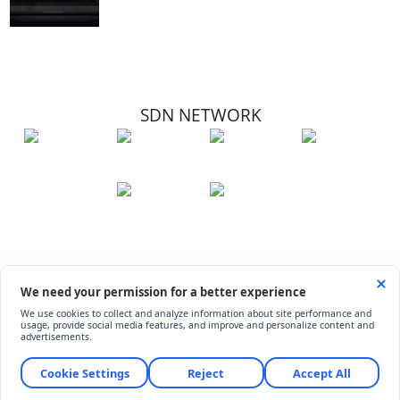
SDN NETWORK
Hakkımızda
Künye
İletişim
Çerez Kullanımı
Soru-Cevap
©
ShiftDelete.Net