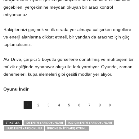
geçebilen, yerçekimine meydan okuyan bir aracı kontrol
ediyorsunuz.
Rakiplerinizi geçmek ve ilk sırada yer almaya çalışırken engellere
ve enerji alanlarına dikkat etmeli, bir yandan da aracınız için güç
toplamalısınız.
AG Drive, çarpıcı 3 boyutlu görsellerle donatılmış ve muhteşem bir
müzik eşliğinde oynanıyor oluşu ile fark yaratıyor. Oyunda, zaman
denemeleri, kupa elemeleri gibi çeşitli modlar yer alıyor.
Oyunu İndir
1
2
3
4
5
6
7
8
ETİKETLER
IOS EN İYI YARIŞ OYUNLARI
IOS IÇIN EN İYI YARIŞ OYUNLARI
IPAD EN İYI YARIŞ OYUNU
IPHONE EN İYI YARIŞ OYUNU