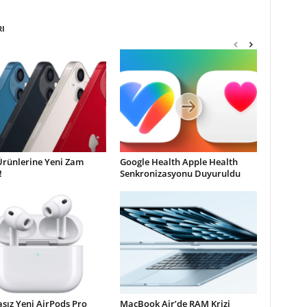
RI
Ürünlerine Yeni Zam
Google Health Apple Health
!
Senkronizasyonu Duyuruldu
sız Yeni AirPods Pro
MacBook Air’de RAM Krizi