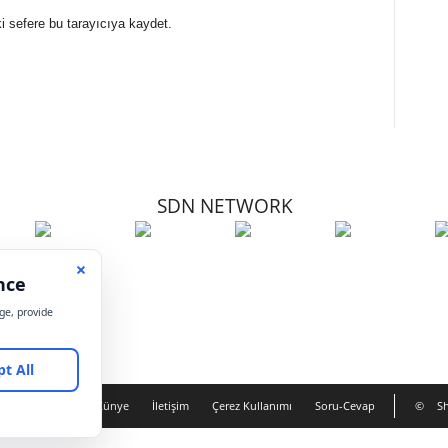
i sefere bu tarayıcıya kaydet.
SDN NETWORK
Hakkımızda
Künye
İletişim
Çerez Kullanımı
Soru-Cevap
©
Sh