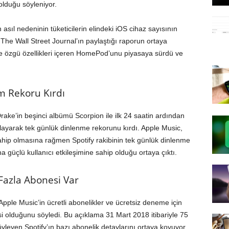
 olduğu söyleniyor.
asıl nedeninin tüketicilerin elindeki iOS cihaz sayısının
 The Wall Street Journal’ın paylaştığı raporun ortaya
 özgü özellikleri içeren HomePod’unu piyasaya sürdü ve
im Rekoru Kırdı
Drake’in beşinci albümü Scorpion ile ilk 24 saatin ardından
layarak tek günlük dinlenme rekorunu kırdı. Apple Music,
hip olmasına rağmen Spotify rakibinin tek günlük dinlenme
güçlü kullanıcı etkileşimine sahip olduğu ortaya çıktı.
Fazla Abonesi Var
ple Music’in ücretli abonelikler ve ücretsiz deneme için
 olduğunu söyledi. Bu açıklama 31 Mart 2018 itibariyle 75
eyen Spotify’ın bazı abonelik detaylarını ortaya koyuyor.