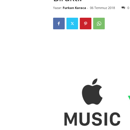
Yazar:
Furkan Karaca
-
06 Temmuz 2018
0
r
l
i
E
l
m
a