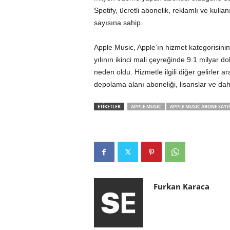
Spotify, ücretli abonelik, reklamlı ve kullan
sayısına sahip.
Apple Music, Apple’ın hizmet kategorisini
yılının ikinci mali çeyreğinde 9.1 milyar dola
neden oldu. Hizmetle ilgili diğer gelirler a
depolama alanı aboneliği, lisanslar ve daha
ETİKETLER
APPLE MUSIC
APPLE MUSIC ABONE SAYIS
Furkan Karaca