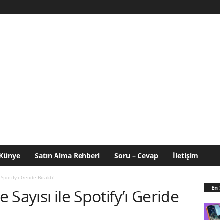
Künye
Satın Alma Rehberi
Soru – Cevap
İletişim
Spotify’ı Geride Bıraktı!
En 
Sayısı ile Spotify’ı Geride