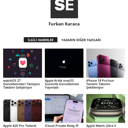
Furkan Karaca
İLGİLİ HABERLER
YAZARIN DİĞER YAZILARI
watchOS 27
Apple Kritik macOS
iPhone 18 Pro’nun
Güncellemeleri Tansiyon
Güvenlik Güncellemesi
Tanıtım Takvimi
Takibini Geliştiriyor
Yayınladı
Şekilleniyor
Apple A20 Pro Tedarik
iCloud Private Relay IP
Apple Watch Ultra 4