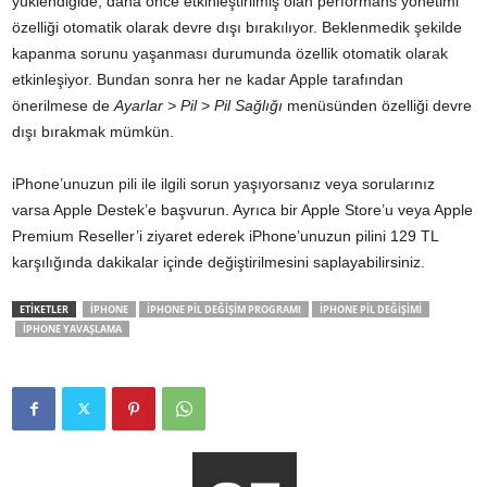
yüklendiğide, daha önce etkinleştirilmiş olan performans yönetimi
özelliği otomatik olarak devre dışı bırakılıyor. Beklenmedik şekilde
kapanma sorunu yaşanması durumunda özellik otomatik olarak
etkinleşiyor. Bundan sonra her ne kadar Apple tarafından
önerilmese de
Ayarlar > Pil > Pil Sağlığı
menüsünden özelliği devre
dışı bırakmak mümkün.
iPhone’unuzun pili ile ilgili sorun yaşıyorsanız veya sorularınız
varsa Apple Destek’e başvurun. Ayrıca bir Apple Store’u veya Apple
Premium Reseller’i ziyaret ederek iPhone’unuzun pilini 129 TL
karşılığında dakikalar içinde değiştirilmesini saplayabilirsiniz.
ETİKETLER
IPHONE
IPHONE PIL DEĞIŞIM PROGRAMI
IPHONE PIL DEĞIŞIMI
IPHONE YAVAŞLAMA