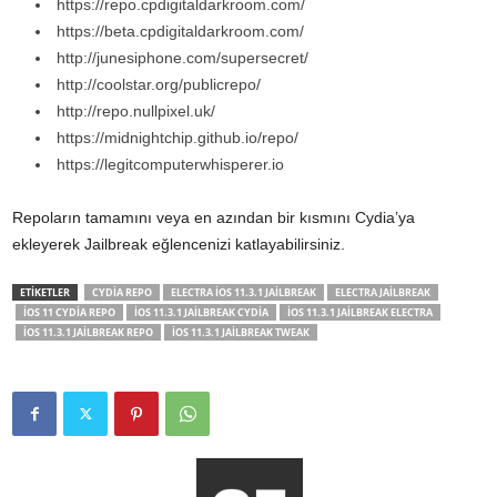
https://repo.cpdigitaldarkroom.com/
https://beta.cpdigitaldarkroom.com/
http://junesiphone.com/supersecret/
http://coolstar.org/publicrepo/
http://repo.nullpixel.uk/
https://midnightchip.github.io/repo/
https://legitcomputerwhisperer.io
Repoların tamamını veya en azından bir kısmını Cydia’ya
ekleyerek Jailbreak eğlencenizi katlayabilirsiniz.
ETİKETLER
CYDIA REPO
ELECTRA IOS 11.3.1 JAILBREAK
ELECTRA JAILBREAK
IOS 11 CYDIA REPO
IOS 11.3.1 JAILBREAK CYDIA
IOS 11.3.1 JAILBREAK ELECTRA
IOS 11.3.1 JAILBREAK REPO
IOS 11.3.1 JAILBREAK TWEAK