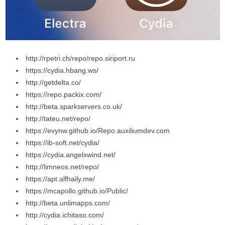
http://rpetri.ch/repo/repo.siriport.ru
https://cydia.hbang.ws/
http://getdelta.co/
https://repo.packix.com/
http://beta.sparkservers.co.uk/
http://tateu.net/repo/
https://evynw.github.io/Repo.auxiliumdev.com
https://ib-soft.net/cydia/
https://cydia.angelxwind.net/
http://limneos.net/repo/
https://apt.alfhaily.me/
https://mcapollo.github.io/Public/
http://beta.unlimapps.com/
http://cydia.ichitaso.com/