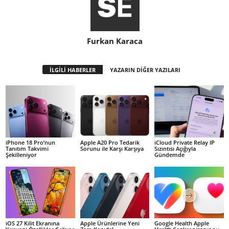
Furkan Karaca
İLGİLİ HABERLER
YAZARIN DİĞER YAZILARI
iPhone 18 Pro’nun
Apple A20 Pro Tedarik
iCloud Private Relay IP
Tanıtım Takvimi
Sorunu ile Karşı Karşıya
Sızıntısı Açığıyla
Şekilleniyor
Gündemde
iOS 27 Kilit Ekranına
Apple Ürünlerine Yeni
Google Health Apple