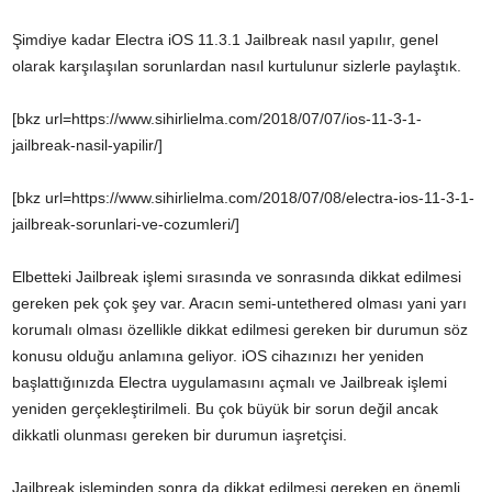
Şimdiye kadar Electra iOS 11.3.1 Jailbreak nasıl yapılır, genel
olarak karşılaşılan sorunlardan nasıl kurtulunur sizlerle paylaştık.
[bkz url=https://www.sihirlielma.com/2018/07/07/ios-11-3-1-
jailbreak-nasil-yapilir/]
[bkz url=https://www.sihirlielma.com/2018/07/08/electra-ios-11-3-1-
jailbreak-sorunlari-ve-cozumleri/]
Elbetteki Jailbreak işlemi sırasında ve sonrasında dikkat edilmesi
gereken pek çok şey var. Aracın semi-untethered olması yani yarı
korumalı olması özellikle dikkat edilmesi gereken bir durumun söz
konusu olduğu anlamına geliyor. iOS cihazınızı her yeniden
başlattığınızda Electra uygulamasını açmalı ve Jailbreak işlemi
yeniden gerçekleştirilmeli. Bu çok büyük bir sorun değil ancak
dikkatli olunması gereken bir durumun iaşretçisi.
Jailbreak işleminden sonra da dikkat edilmesi gereken en önemli