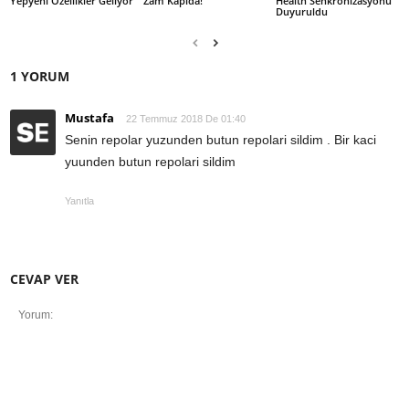
Yepyeni Özellikler Geliyor
Zam Kapıda!
Health Senkronizasyonu
Duyuruldu
1 YORUM
Mustafa
22 Temmuz 2018 De 01:40
Senin repolar yuzunden butun repolari sildim . Bir kaci
yuunden butun repolari sildim
Yanıtla
CEVAP VER