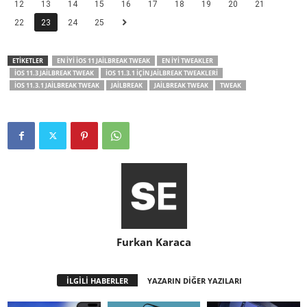
12
13
14
15
16
17
18
19
20
21
22
23
24
25
ETİKETLER
EN İYI IOS 11 JAILBREAK TWEAK
EN İYI TWEAKLER
IOS 11.3 JAILBREAK TWEAK
IOS 11.3.1 IÇIN JAILBREAK TWEAKLERI
IOS 11.3.1 JAILBREAK TWEAK
JAILBREAK
JAILBREAK TWEAK
TWEAK
Furkan Karaca
İLGİLİ HABERLER
YAZARIN DİĞER YAZILARI