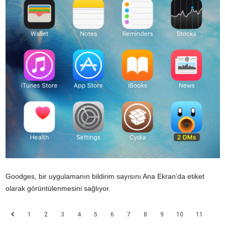
Goodges, bir uygulamanın bildirim sayısını Ana Ekran’da etiket
olarak görüntülenmesini sağlıyor.
1
2
3
4
5
6
7
8
9
10
11