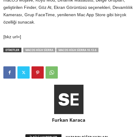
macOS Mojave, Koyu Mod, Dinamik Masaüstü, Belge Grupları,
geliştirilen Finder, Göz At, Ekran Görüntüsü seçenekleri, Devamlılık
Kamerası, Grup FaceTime, yenilenen Mac App Store gibi birçok
özelliği sunacak.
[bkz url=]
ETİKETLER
MACOS HIGH SIERRA
MACOS HIGH SIERRA 10.13.6
Furkan Karaca