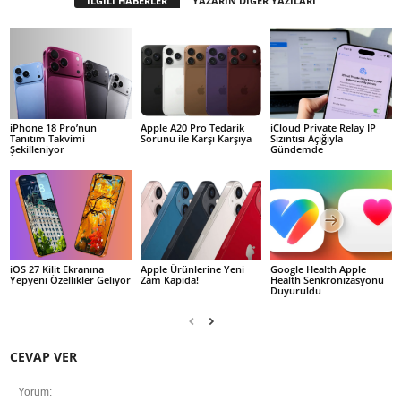
İLGİLİ HABERLER
YAZARIN DİĞER YAZILARI
iPhone 18 Pro’nun
Apple A20 Pro Tedarik
iCloud Private Relay IP
Tanıtım Takvimi
Sorunu ile Karşı Karşıya
Sızıntısı Açığıyla
Şekilleniyor
Gündemde
iOS 27 Kilit Ekranına
Apple Ürünlerine Yeni
Google Health Apple
Yepyeni Özellikler Geliyor
Zam Kapıda!
Health Senkronizasyonu
Duyuruldu
CEVAP VER