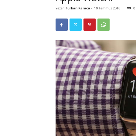
Yazar:
Furkan Karaca
-
10 Temmuz 2018
0
r
l
i
E
l
m
a