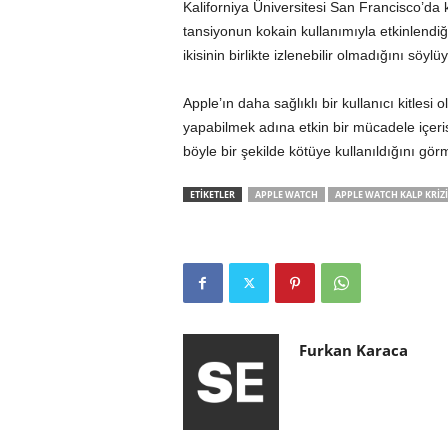
Kaliforniya Üniversitesi San Francisco’da 
tansiyonun kokain kullanımıyla etkinlendi
ikisinin birlikte izlenebilir olmadığını söylüy
Apple’ın daha sağlıklı bir kullanıcı kitlesi 
yapabilmek adına etkin bir mücadele içeris
böyle bir şekilde kötüye kullanıldığını gör
ETİKETLER
APPLE WATCH
APPLE WATCH KALP KRIZI
Furkan Karaca