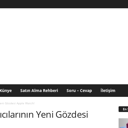
Künye
Satın Alma Rehberi
Soru – Cevap
İletişim
Yeni Gözdesi Apple Watch!
En 
cılarının Yeni Gözdesi