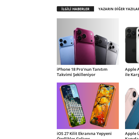
İLGİLİ HABERLER
YAZARIN DİĞER YAZILA
iPhone 18 Pro’nun Tanıtım
Apple 
Takvimi Şekilleniyor
ile Kar
iOS 27 Kilit Ekranına Yepyeni
Apple 
Özellikler Geliyor
Kapıda