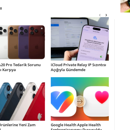
RI
A20 Pro Tedarik Sorunu
iCloud Private Relay IP Sızıntısı
şı Karşıya
Açığıyla Gündemde
Ürünlerine Yeni Zam
Google Health Apple Health
!
Senkronizasyonu Duyuruldu