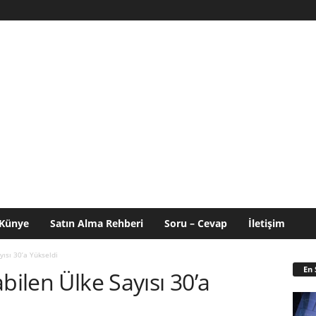
Künye
Satın Alma Rehberi
Soru – Cevap
İletişim
yısı 30’a Yükseldi
En 
bilen Ülke Sayısı 30’a