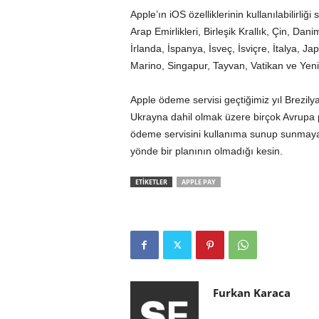
Apple’ın iOS özelliklerinin kullanılabilirli
Arap Emirlikleri, Birleşik Krallık, Çin, D
İrlanda, İspanya, İsveç, İsviçre, İtalya,
Marino, Singapur, Tayvan, Vatikan ve Yeni Ze
Apple ödeme servisi geçtiğimiz yıl Brezil
Ukrayna dahil olmak üzere birçok Avrupa pa
ödeme servisini kullanıma sunup sunmayaca
yönde bir planının olmadığı kesin.
ETİKETLER
APPLE PAY
Furkan Karaca