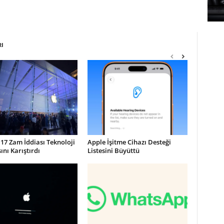
RI
17 Zam İddiası Teknoloji
Apple İşitme Cihazı Desteği
nı Karıştırdı
Listesini Büyüttü