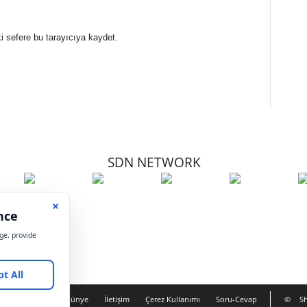
i sefere bu tarayıcıya kaydet.
SDN NETWORK
Hakkımızda
Künye
İletişim
Çerez Kullanımı
Soru-Cevap
©
Sh