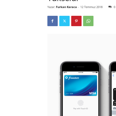
Yazar:
Furkan Karaca
-
12 Temmuz 2018
0
r
l
i
E
l
m
a