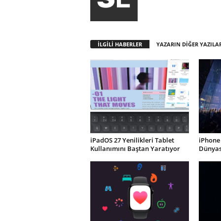
İLGİLİ HABERLER
YAZARIN DİĞER YAZILA
iPadOS 27 Yenilikleri Tablet
iPhone 
Kullanımını Baştan Yaratıyor
Dünyası