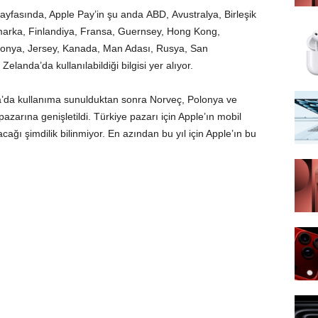
ği sayfasında, Apple Pay’in şu anda ABD, Avustralya, Birleşik
animarka, Finlandiya, Fransa, Guernsey, Hong Kong,
 Japonya, Jersey, Kanada, Man Adası, Rusya, San
landa’da kullanılabildiği bilgisi yer alıyor.
ya’da kullanıma sunulduktan sonra Norveç, Polonya ve
zarına genişletildi. Türkiye pazarı için Apple’ın mobil
ğı şimdilik bilinmiyor. En azından bu yıl için Apple’ın bu