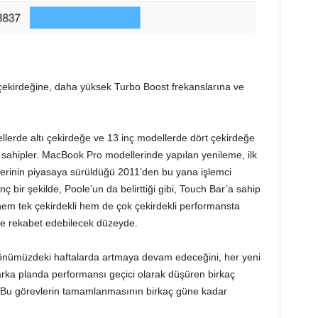
i çekirdeğine, daha yüksek Turbo Boost frekanslarına ve
lerde altı çekirdeğe ve 13 inç modellerde dört çekirdeğe
re sahipler. MacBook Pro modellerinde yapılan yenileme, ilk
lerinin piyasaya sürüldüğü 2011’den bu yana işlemci
ginç bir şekilde, Poole’un da belirttiği gibi, Touch Bar’a sahip
hem tek çekirdekli hem de çok çekirdekli performansta
rle rekabet edebilecek düzeyde.
önümüzdeki haftalarda artmaya devam edeceğini, her yeni
arka planda performansı geçici olarak düşüren birkaç
r. Bu görevlerin tamamlanmasının birkaç güne kadar