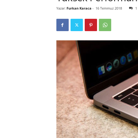
Yazar:
Furkan Karaca
-
16 Temmuz 2018
1
r
l
i
E
l
m
a