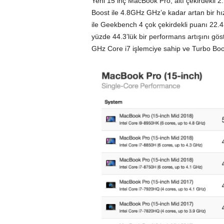
Yeni 15 inç MacBook Pro, altı çekirdekli 2
Boost ile 4.8GHz GHz’e kadar artan bir h
ile Geekbench 4 çok çekirdekli puanı 22
yüzde 44.3’lük bir performans artışını gös
GHz Core i7 işlemciye sahip ve Turbo Boos