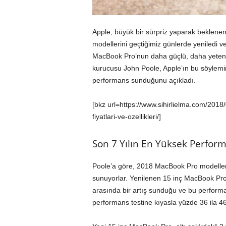
Apple, büyük bir sürpriz yaparak bekle
modellerini geçtiğimiz günlerde yeniledi 
MacBook Pro’nun daha güçlü, daha yetene
kurucusu John Poole, Apple’ın bu söylemi
performans sunduğunu açıkladı.
[bkz url=https://www.sihirlielma.com/201
fiyatlari-ve-ozellikleri/]
Son 7 Yılın En Yüksek Perfor
Poole’a göre, 2018 MacBook Pro modeller
sunuyorlar. Yenilenen 15 inç MacBook Pr
arasında bir artış sunduğu ve bu perform
performans testine kıyasla yüzde 36 ila 46 