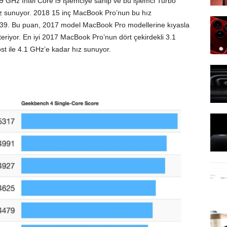
.9 GHz Intel Core i9 işlemciye sahip ve bu işlemci Turbo
ız sunuyor. 2018 15 inç MacBook Pro’nun bu hız
.439. Bu puan, 2017 model MacBook Pro modellerine kıyasla
teriyor. En iyi 2017 MacBook Pro’nun dört çekirdekli 3.1
t ile 4.1 GHz’e kadar hız sunuyor.