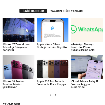
İLGİLİ HABERLER
YAZARIN DİĞER YAZILARI
iPhone 17 Zam İddiası
Apple İşitme Cihazı
WhatsApp Ebeveyn
Teknoloji Dünyasını
Desteği Listesini Büyüttü
Kontrolü iPhone
Karıştırdı
Kullanıcılarına Geldi
iPhone 18 Pro’nun
Apple A20 Pro Tedarik
iCloud Private Relay IP
Tanıtım Takvimi
Sorunu ile Karşı Karşıya
Sızıntısı Açığıyla
Şekilleniyor
Gündemde
CEVAP VER