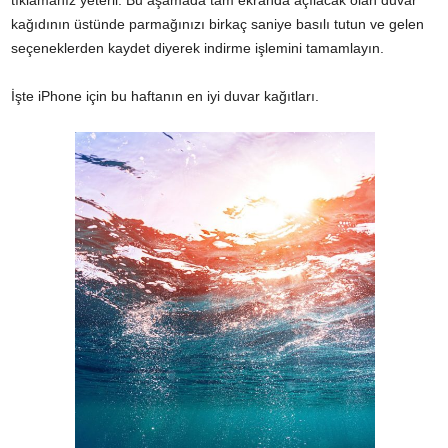
tıklamanız yeterli. Bu aşamada tam ekranda açılacak olan duvar
kağıdının üstünde parmağınızı birkaç saniye basılı tutun ve gelen
seçeneklerden kaydet diyerek indirme işlemini tamamlayın.
İşte iPhone için bu haftanın en iyi duvar kağıtları.