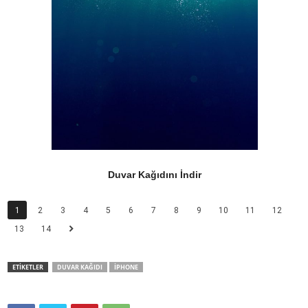
Duvar Kağıdını İndir
1
2
3
4
5
6
7
8
9
10
11
12
13
14
ETİKETLER
DUVAR KAĞIDI
IPHONE