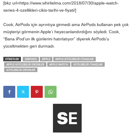
[bkz url=https://www.sihirlielma.com/2018/07/30/apple-watch-
series-4-ozellikleri-cikis-tarihi-ve-fiyati/]
Cook, AirPods için ayrıntıya girmedi ama AirPods kullanan pek çok
müşteriyi görmenin Apple’ı heyecanlandırdığını söyledi. Cook,
“Bana iPod’un ilk günlerini hatırlatıyor” diyerek AirPods’u
yüceltmekten geri durmadı.
ETİKETLER
AIRPODS
APPLE
APPLE GIYILEBILIR CIHAZLAR
APPLE GIYILEBILIR ÜRÜNLER
APPLE WATCH
GIYILEBILIR CIHAZLAR
GIYILEBILIR ÜRÜNLER