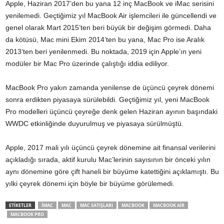
Apple, Haziran 2017’den bu yana 12 inç MacBook ve iMac serisini
yenilemedi. Geçtiğimiz yıl MacBook Air işlemcileri ile güncellendi ve
genel olarak Mart 2015’ten beri büyük bir değişim görmedi. Daha
da kötüsü, Mac mini Ekim 2014’ten bu yana, Mac Pro ise Aralık
2013’ten beri yenilenmedi. Bu noktada, 2019 için Apple’ın yeni
modüler bir Mac Pro üzerinde çalıştığı iddia ediliyor.
MacBook Pro yakın zamanda yenilense de üçüncü çeyrek dönemi
sonra erdikten piyasaya sürülebildi. Geçtiğimiz yıl, yeni MacBook
Pro modelleri üçüncü çeyreğe denk gelen Haziran ayının başındaki
WWDC etkinliğinde duyurulmuş ve piyasaya sürülmüştü.
Apple, 2017 mali yılı üçüncü çeyrek dönemine ait finansal verilerini
açıkladığı sırada, aktif kurulu Mac’lerinin sayısının bir önceki yılın
aynı dönemine göre çift haneli bir büyüme katettiğini açıklamıştı. Bu
yılki çeyrek dönemi için böyle bir büyüme görülemedi.
ETİKETLER
IMAC
MAC
MAC SATIŞLARI
MACBOOK
MACBOOK AIR
MACBOOK PRO