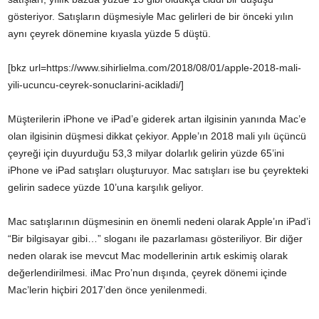
gösteriyor. Satışların düşmesiyle Mac gelirleri de bir önceki yılın
aynı çeyrek dönemine kıyasla yüzde 5 düştü.
[bkz url=https://www.sihirlielma.com/2018/08/01/apple-2018-mali-
yili-ucuncu-ceyrek-sonuclarini-acikladi/]
Müşterilerin iPhone ve iPad’e giderek artan ilgisinin yanında Mac’e
olan ilgisinin düşmesi dikkat çekiyor. Apple’ın 2018 mali yılı üçüncü
çeyreği için duyurduğu 53,3 milyar dolarlık gelirin yüzde 65’ini
iPhone ve iPad satışları oluşturuyor. Mac satışları ise bu çeyrekteki
gelirin sadece yüzde 10’una karşılık geliyor.
Mac satışlarının düşmesinin en önemli nedeni olarak Apple’ın iPad’i
“Bir bilgisayar gibi…” sloganı ile pazarlaması gösteriliyor. Bir diğer
neden olarak ise mevcut Mac modellerinin artık eskimiş olarak
değerlendirilmesi. iMac Pro’nun dışında, çeyrek dönemi içinde
Mac’lerin hiçbiri 2017’den önce yenilenmedi.