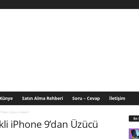
Künye
Satın Alma Rehberi
Soru – Cevap
İletişim
e 9’dan Üzücü Haber!
En 
ikli iPhone 9’dan Üzücü