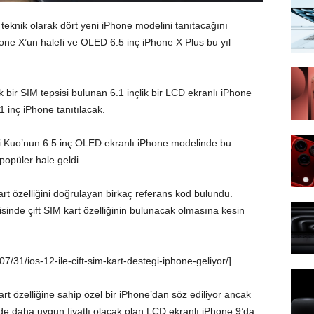
l teknik olarak dört yeni iPhone modelini tanıtacağını
one X’un halefi ve OLED 6.5 inç iPhone X Plus bu yıl
bir SIM tepsisi bulunan 6.1 inçlik bir LCD ekranlı iPhone
.1 inç iPhone tanıtılacak.
-Chi Kuo’nun 6.5 inç OLED ekranlı iPhone modelinde bu
popüler hale geldi.
rt özelliğini doğrulayan birkaç referans kod bulundu.
isinde çift SIM kart özelliğinin bulunacak olmasına kesin
7/31/ios-12-ile-cift-sim-kart-destegi-iphone-geliyor/]
rt özelliğine sahip özel bir iPhone’dan söz ediliyor ancak
l de daha uygun fiyatlı olacak olan LCD ekranlı iPhone 9’da