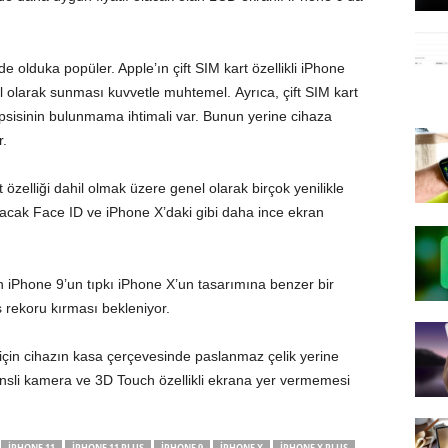
rde olduka popüler. Apple’ın çift SIM kart özellikli iPhone
l olarak sunması kuvvetle muhtemel. Ayrıca, çift SIM kart
tepsisinin bulunmama ihtimali var. Bunun yerine cihaza
r.
özelliği dahil olmak üzere genel olarak birçok yenilikle
lacak Face ID ve iPhone X’daki gibi daha ince ekran
n iPhone 9’un tıpkı iPhone X’un tasarımına benzer bir
ş rekoru kırması bekleniyor.
 için cihazın kasa çerçevesinde paslanmaz çelik yerine
lensli kamera ve 3D Touch özellikli ekrana yer vermemesi
IPHONE 11
IPHONE 11 PLUS
IPHONE 9
IPHONE X
IPHONE X PLUS