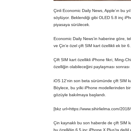
Çinli
Economic Daily News
, Apple’ın bu yı
söylüyor. Beklendiği gibi OLED 5.8 inç iPh
piyasaya sürülecek.
Economic Daily News’in haberine göre, tek 
ve Çin’e özel çift SIM kart özellikli ek bir 6
Çift SIM kart özellikli iPhone fikri, Ming
özelliğin olabileceğini paylaşması sonrası 
iOS 12’nin son beta sürümünde çift SIM ka
Böylece, bu yılki iPhone modellerinden bir
gözüyle bakılmaya başlandı.
[bkz url=https://www.sihirlielma.com/2018/0
Çin kaynaklı bu son haberde de çift SIM ka
bu özelliğin 6.5 inç iPhone X Plus’ta deği