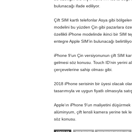
bulunacağı ifade ediliyor.
Çift SIM kartlı telefonlar Asya gibi bölgele
modelini bu yüzden Çin gibi pazarlara öze
özellikli iPhone modelinde ikinci bir SIM 
entegre Apple SIM’in bulunacağı belirtiliyo
iPhone 9’un Çin versiyonunun çift SIM kart 
gelmesi söz konusu. Touch ID’nin yerini a
çerçevelerine sahip olması gibi.
2018 iPhone serisinin bir üyesi olacak ola
tasarımıyla ve uygun fiyatlı olmasıyla satı
Apple
‘ın iPhone 9’un maliyetini düşürmek
alüminyum, çift lensli kamera yerine tek 
söz konusu.
ETİKETLER
2018 IPHONE
2018 IPHONE MODELLERI