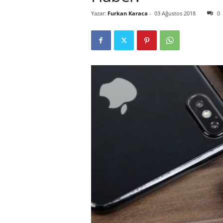
Yazar:
Furkan Karaca
-
03 Ağustos 2018
0
r
l
i
E
l
m
a