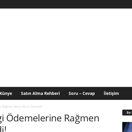
Künye
Satın Alma Rehberi
Soru – Cevap
İletişim
ne Rağmen Bana Mısın Demedi!
En 
rgi Ödemelerine Rağmen
i!