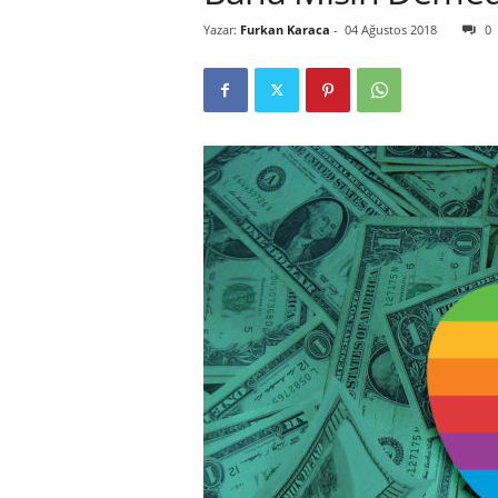
Yazar:
Furkan Karaca
-
04 Ağustos 2018
0
r
l
i
E
l
m
a