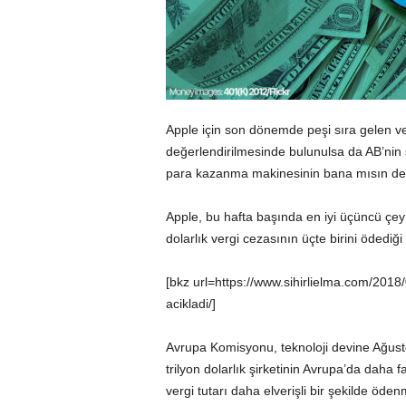
Apple için son dönemde peşi sıra gelen ve
değerlendirilmesinde bulunulsa da AB’nin
para kazanma makinesinin bana mısın dem
Apple
, bu hafta başında en iyi üçüncü çeyr
dolarlık vergi cezasının üçte birini ödediği
[bkz url=https://www.sihirlielma.com/2018
acikladi/]
Avrupa Komisyonu, teknoloji devine Ağust
trilyon dolarlık şirketinin Avrupa’da dah
vergi tutarı daha elverişli bir şekilde öden