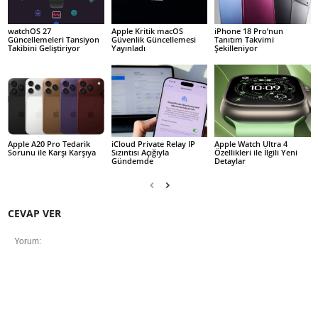
watchOS 27
Apple Kritik macOS
iPhone 18 Pro’nun
Güncellemeleri Tansiyon
Güvenlik Güncellemesi
Tanıtım Takvimi
Takibini Geliştiriyor
Yayınladı
Şekilleniyor
Apple A20 Pro Tedarik
iCloud Private Relay IP
Apple Watch Ultra 4
Sorunu ile Karşı Karşıya
Sızıntısı Açığıyla
Özellikleri ile İlgili Yeni
Gündemde
Detaylar
CEVAP VER