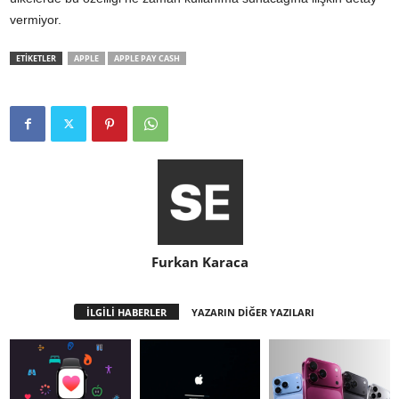
vermiyor.
ETİKETLER
APPLE
APPLE PAY CASH
Furkan Karaca
İLGİLİ HABERLER
YAZARIN DİĞER YAZILARI