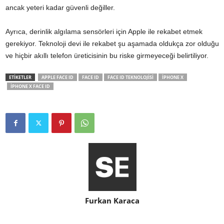
ancak yeteri kadar güvenli değiller.
Ayrıca, derinlik algılama sensörleri için Apple ile rekabet etmek
gerekiyor. Teknoloji devi ile rekabet şu aşamada oldukça zor olduğu
ve hiçbir akıllı telefon üreticisinin bu riske girmeyeceği belirtiliyor.
ETİKETLER
APPLE FACE ID
FACE ID
FACE ID TEKNOLOJISI
IPHONE X
IPHONE X FACE ID
Furkan Karaca