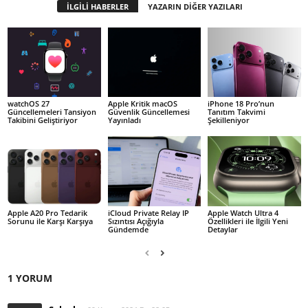
İLGİLİ HABERLER
YAZARIN DİĞER YAZILARI
watchOS 27
Apple Kritik macOS
iPhone 18 Pro’nun
Güncellemeleri Tansiyon
Güvenlik Güncellemesi
Tanıtım Takvimi
Takibini Geliştiriyor
Yayınladı
Şekilleniyor
Apple A20 Pro Tedarik
iCloud Private Relay IP
Apple Watch Ultra 4
Sorunu ile Karşı Karşıya
Sızıntısı Açığıyla
Özellikleri ile İlgili Yeni
Gündemde
Detaylar
1 YORUM