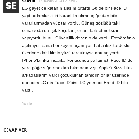
Selçuk
09 Kasım 2024 De 23:05
LG gayet de kafanın alasını tutardı G8 de bir Face ID
yaptı adamlar zifiri karanlılta ekran ışığından bile
yararlanmadan yüz tarıyordu. Güneş gözlüğü takılı
senaryoda da ışık koşulları, ortam fark etmeksizin
yapıyordu bunu. Güvenlilik desen o da vardı. Fotoğrafınla
açılmıyor, sana benzeyen açamıyor, hatta ikiz kardeşler
üzerinde dahi kimin yüzü taratıldıysa onu açıyordu.
IPhone’lar ikiz insanlar konusunda patlamıştı Face ID de
yere göğe sığdırmaktan bıkmadınız şu Apple’ı Bizzat ikiz
arkadaşlarım vardı çocukluktan tanıdım onlar üzerinde
denedim LG’nin Face ID’sini. LG yetmedi Hand ID bile
yaptı.
Yanıtla
CEVAP VER