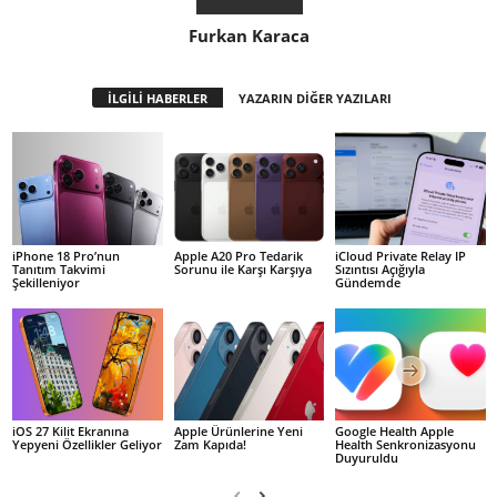
Furkan Karaca
İLGİLİ HABERLER
YAZARIN DİĞER YAZILARI
iPhone 18 Pro’nun
Apple A20 Pro Tedarik
iCloud Private Relay IP
Tanıtım Takvimi
Sorunu ile Karşı Karşıya
Sızıntısı Açığıyla
Şekilleniyor
Gündemde
iOS 27 Kilit Ekranına
Apple Ürünlerine Yeni
Google Health Apple
Yepyeni Özellikler Geliyor
Zam Kapıda!
Health Senkronizasyonu
Duyuruldu