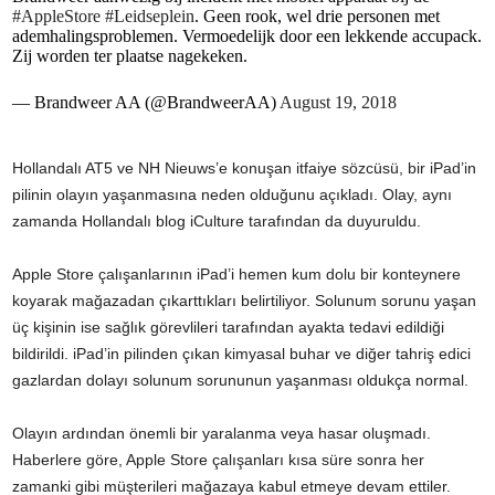
#AppleStore
#Leidseplein
. Geen rook, wel drie personen met
ademhalingsproblemen. Vermoedelijk door een lekkende accupack.
Zij worden ter plaatse nagekeken.
— Brandweer AA (@BrandweerAA)
August 19, 2018
Hollandalı AT5 ve NH Nieuws’e konuşan itfaiye sözcüsü, bir iPad’in
pilinin olayın yaşanmasına neden olduğunu açıkladı. Olay, aynı
zamanda Hollandalı blog iCulture tarafından da duyuruldu.
Apple Store çalışanlarının iPad’i hemen kum dolu bir konteynere
koyarak mağazadan çıkarttıkları belirtiliyor. Solunum sorunu yaşan
üç kişinin ise sağlık görevlileri tarafından ayakta tedavi edildiği
bildirildi. iPad’in pilinden çıkan kimyasal buhar ve diğer tahriş edici
gazlardan dolayı solunum sorununun yaşanması oldukça normal.
Olayın ardından önemli bir yaralanma veya hasar oluşmadı.
Haberlere göre, Apple Store çalışanları kısa süre sonra her
zamanki gibi müşterileri mağazaya kabul etmeye devam ettiler.