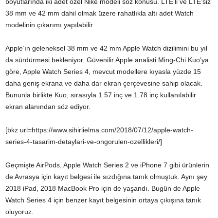
boyutlarında iki adet özel Nike modeli söz konusu. LTE’li ve LTE’siz
38 mm ve 42 mm dahil olmak üzere rahatlıkla altı adet Watch
modelinin çıkarımı yapılabilir.
Apple’ın geleneksel 38 mm ve 42 mm Apple Watch dizilimini bu yıl
da sürdürmesi bekleniyor. Güvenilir Apple analisti Ming-Chi Kuo’ya
göre, Apple Watch Series 4, mevcut modellere kıyasla yüzde 15
daha geniş ekrana ve daha dar ekran çerçevesine sahip olacak.
Bununla birlikte Kuo, sırasıyla 1.57 inç ve 1.78 inç kullanılabilir
ekran alanından söz ediyor.
[bkz url=https://www.sihirlielma.com/2018/07/12/apple-watch-
series-4-tasarim-detaylari-ve-ongorulen-ozellikleri/]
Geçmişte AirPods, Apple Watch Series 2 ve iPhone 7 gibi ürünlerin
de Avrasya için kayıt belgesi ile sızdığına tanık olmuştuk. Aynı şey
2018 iPad, 2018 MacBook Pro için de yaşandı. Bugün de Apple
Watch Series 4 için benzer kayıt belgesinin ortaya çıkışına tanık
oluyoruz.