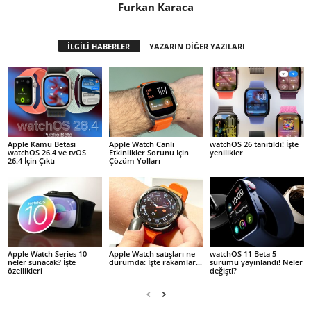
Furkan Karaca
İLGİLİ HABERLER
YAZARIN DİĞER YAZILARI
Apple Kamu Betası
Apple Watch Canlı
watchOS 26 tanıtıldı! İşte
watchOS 26.4 ve tvOS
Etkinlikler Sorunu İçin
yenilikler
26.4 İçin Çıktı
Çözüm Yolları
Apple Watch Series 10
Apple Watch satışları ne
watchOS 11 Beta 5
neler sunacak? İşte
durumda: İşte rakamlar…
sürümü yayınlandı! Neler
özellikleri
değişti?