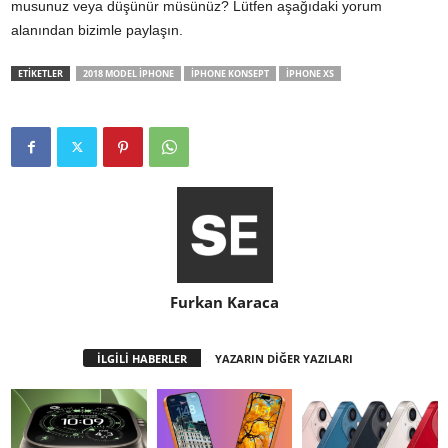
musunuz veya düşünür müsünüz? Lütfen aşağıdaki yorum
alanından bizimle paylaşın.
ETİKETLER
2018 MODEL IPHONE
IPHONE KONSEPT
IPHONE XS
Furkan Karaca
İLGİLİ HABERLER
YAZARIN DİĞER YAZILARI