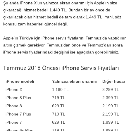
Şu anda iPhone X’un yalnızca ekran onarımı için Apple’ın size
çıkaracağı hizmet bedeli 1.449 TL. Bundan bir ay önce de
çıkarılacak olan hizmet bedeli de tam olarak 1.449 TL. Yani, söz
konusu zam haberleri güncel değil.
Apple’ın Türkiye için iPhone servis fiyatlarını Temmuz’da yaptığının
altını çizmek gerekiyor. Temmuz’dan önce ve Temmuz’dan sonra
iPhone servis fiyatlarındaki değişimi ise aşağıdan görebilirsiniz.
Temmuz 2018 Öncesi iPhone Servis Fiyatları
iPhone modeli
Yalnızca ekran onarımı
Diğer hasar
iPhone X
1.180 TL
3.299 TL
iPhone 8 Plus
719 TL
2.399 TL
iPhone 8
629 TL
2.199 TL
iPhone 7 Plus
719 TL
2.199 TL
iPhone 7
629 TL
1.899 TL
iPhone 6s Plus
719 TL
1.999 TL