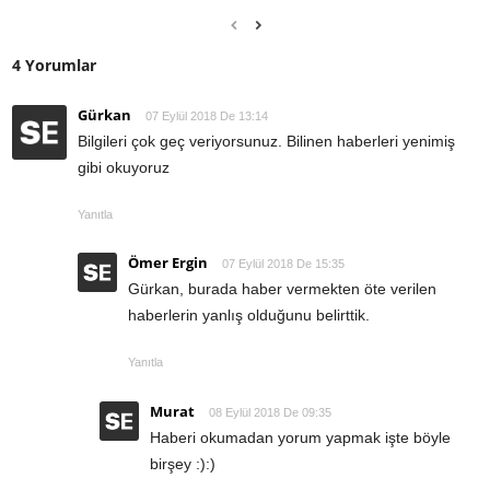
4 Yorumlar
Gürkan
07 Eylül 2018 De 13:14
Bilgileri çok geç veriyorsunuz. Bilinen haberleri yenimiş
gibi okuyoruz
Yanıtla
Ömer Ergin
07 Eylül 2018 De 15:35
Gürkan, burada haber vermekten öte verilen
haberlerin yanlış olduğunu belirttik.
Yanıtla
Murat
08 Eylül 2018 De 09:35
Haberi okumadan yorum yapmak işte böyle
birşey :):)