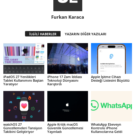
Furkan Karaca
İLGİLİ HABERLER
YAZARIN DİĞER YAZILARI
iPadOS 27 Yenilikleri
iPhone 17 Zam İddiası
Apple İşitme Cihazı
Tablet Kullanımını Baştan
Teknoloji Dünyasını
Desteği Listesini Büyüttü
Yaratıyor
Karıştırdı
watchOS 27
Apple Kritik macOS
WhatsApp Ebeveyn
Güncellemeleri Tansiyon
Güvenlik Güncellemesi
Kontrolü iPhone
Takibini Geliştiriyor
Yayınladı
Kullanıcılarına Geldi