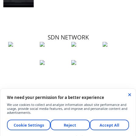
SDN NETWORK
Hakkımızda
Künye
İletişim
Çerez Kullanımı
Soru-Cevap
©
ShiftDelete.Net