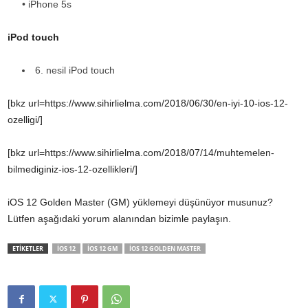
• iPhone 5s
iPod touch
6. nesil iPod touch
[bkz url=https://www.sihirlielma.com/2018/06/30/en-iyi-10-ios-12-
ozelligi/]
[bkz url=https://www.sihirlielma.com/2018/07/14/muhtemelen-
bilmediginiz-ios-12-ozellikleri/]
iOS 12 Golden Master (GM) yüklemeyi düşünüyor musunuz?
Lütfen aşağıdaki yorum alanından bizimle paylaşın.
ETİKETLER
IOS 12
IOS 12 GM
IOS 12 GOLDEN MASTER