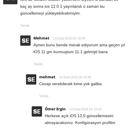
kaç ay sonra ios 12.0.1 yayınlandı o zaman bu
güncellemeyi yükleyebilcekmiyim.
Yanıtla
Mehmet
13 Eylül 2018 De 16:34
Aynen bunu bende merak ediyorum ama geçen yıl
iOS 11 gm kurmuştum 11.1 gelmişti bana
Yanıtla
mehmet
14 Eylül 2018 De 14:48
Cevap verebilecek kime yok galiba
Yanıtla
Ömer Ergin
14 Eylül 2018 De 15:10
Herkese açık iOS 12.0 güncellemesini
almayacaksınız. Konfigürasyon profilini