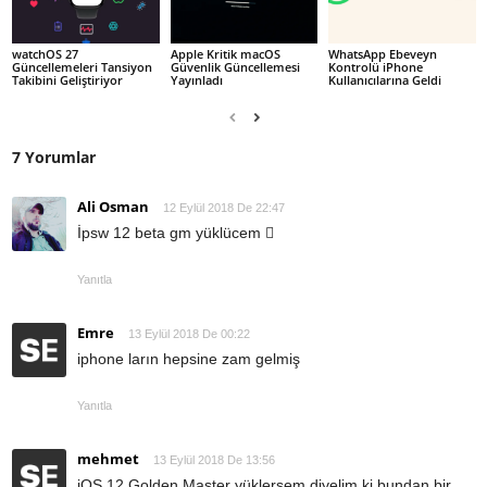
watchOS 27
Apple Kritik macOS
WhatsApp Ebeveyn
Güncellemeleri Tansiyon
Güvenlik Güncellemesi
Kontrolü iPhone
Takibini Geliştiriyor
Yayınladı
Kullanıcılarına Geldi
7 Yorumlar
Ali Osman
12 Eylül 2018 De 22:47
İpsw 12 beta gm yüklücem 
Yanıtla
Emre
13 Eylül 2018 De 00:22
iphone ların hepsine zam gelmiş
Yanıtla
mehmet
13 Eylül 2018 De 13:56
iOS 12 Golden Master yüklersem diyelim ki bundan bir