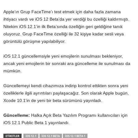
Apple’ın Grup FaceTime’ı test etmek için daha fazla zamana
ihtiyacı vardı ve iOS 12 Beta’da yer verdiği bu özelliği kaldırmıştı.
Nitekim iOS 12.1’in ilk Beta’sında özelliğin geri geldiğine tanık
oluyoruz. Grup FaceTime özelliği ile 32 kişiye kadar sesli veya
görüntülü görüşme yapılabiliyor.
iOS 12.1 güncellemsiyle yeni emojilerin sunulması bekleniyor,
ancak yeni emojilerin bir sonraki ara güncelleme ile sunulması da
mümkün.
Güncellemeyi kendi cihazımıza indirip kontrol ettikten sonra yeni
özelliklerle ilgili ayrıntıları paylaşacağız. Son olarak Apple bugün,
Xcode 10.1’in de yeni bir beta sürümünü yayınladı.
Güncelleme:
Halka Açık Beta Yazılım Programı kullanıcıları için
iOS 12.1 Public Beta 1 yayınlandı.
ETİKETLER
IOS 12.1
IOS 12.1 BETA
IOS 12.1 BETA 1