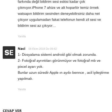
farkında değil bildirim sesi eskisi kadar çok
çıkmıyor.iPhone 7 ahize ve alt hoparlör temiz örnek
watsapın bildirim sesinden deneyebilirsiniz daha net
çıkıyor uygulamadan fakat telefonun kendi zil sesi ve
bildirim sesi az çıkıyor…
Yanıtla
Naci
08 Ekim 2018 De 09:42
1- Dosyalama sistemi android gibi olmak zorunda.
2- Fotoğraf ayrıntıları görünmüyor ve fotoğraf mb ve
pixcel ayarı yok.
Bunlar uzun süredir Apple ın ayıbı bennce , acil iyileştirme
yapılmalı.
Yanıtla
CEVAP VER