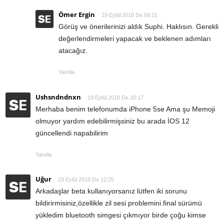
Ömer Ergin
19 Eylül 2018 De 09:21
Görüş ve önerilerinizi aldık Suphi. Haklısın. Gerekli
değerlendirmeleri yapacak ve beklenen adımları
atacağız.
Yanıtla
Ushsndndnxn
19 Eylül 2018 De 20:17
Merhaba benim telefonumda iPhone 5se Ama şu Memoji
olmuyor yardım edebilirmişsiniz bu arada İOS 12
güncellendi napabilirim
Yanıtla
Uğur
23 Eylül 2018 De 12:25
Arkadaşlar beta kullanıyorsanız lütfen iki sorunu
bildirirmisiniz,özellikle zil sesi problemini.final sürümü
yükledim bluetooth simgesi çıkmıyor birde çoğu kimse