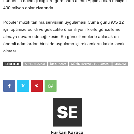
Lunden’in edindiği bilgilere göre satın alımın Apple’a olan maliyeti
400 milyon dolar civarında.
Popüler müzik tanıma servisinin uygulaması Cuma günü iOS 12
için optimize edildi ve gelecekte önemli yeniliklerle güncelleme
almaya devam edeceği kesin. Bu güncellemelerle atılacak en
önemli adımlardan birisi de uygulama içi reklamların kaldırılacak
olması.
ETİKETLER
APPLE SHAZAM
IOS SHAZAM
MÜZIK TANIMA UYGULAMASI
SHAZAM
Furkan Karaca