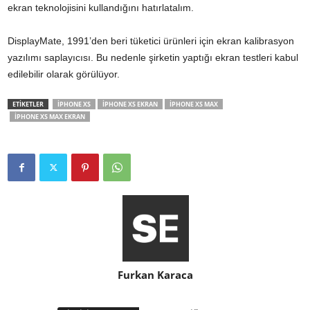
ekran teknolojisini kullandığını hatırlatalım.
DisplayMate, 1991’den beri tüketici ürünleri için ekran kalibrasyon
yazılımı saplayıcısı. Bu nedenle şirketin yaptığı ekran testleri kabul
edilebilir olarak görülüyor.
ETİKETLER
IPHONE XS
IPHONE XS EKRAN
IPHONE XS MAX
IPHONE XS MAX EKRAN
Furkan Karaca