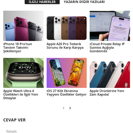
İLGİLİ HABERLER
YAZARIN DİĞER YAZILARI
iPhone 18 Pro’nun
Apple A20 Pro Tedarik
iCloud Private Relay IP
Tanıtım Takvimi
Sorunu ile Karşı Karşıya
Sızıntısı Açığıyla
Şekilleniyor
Gündemde
Apple Watch Ultra 4
iOS 27 Kilit Ekranına
Apple Ürünlerine Yeni
Özellikleri ile İlgili Yeni
Yepyeni Özellikler Geliyor
Zam Kapıda!
Detaylar
CEVAP VER