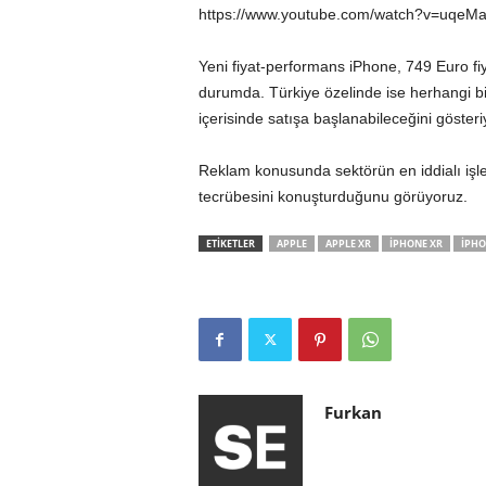
https://www.youtube.com/watch?v=uqeM
Yeni fiyat-performans iPhone, 749 Euro fiy
durumda. Türkiye özelinde ise herhangi bir
içerisinde satışa başlanabileceğini gösteri
Reklam konusunda sektörün en iddialı işle
tecrübesini konuşturduğunu görüyoruz.
ETİKETLER
APPLE
APPLE XR
IPHONE XR
IPHO
Furkan