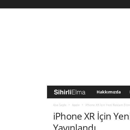
Hakkımızda
S
i
Ana Sayfa
Apple
iPhone XR İçin Yeni Reklam Filml
iPhone XR İçin Yen
h
Yayınlandı
i