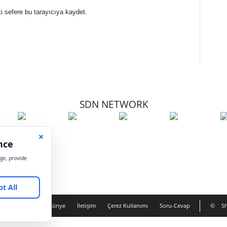
i sefere bu tarayıcıya kaydet.
SDN NETWORK
Hakkımızda
Künye
İletişim
Çerez Kullanımı
Soru-Cevap
©
Sh