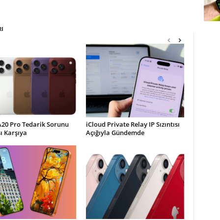
RI
A20 Pro Tedarik Sorunu
iCloud Private Relay IP Sızıntısı
şı Karşıya
Açığıyla Gündemde