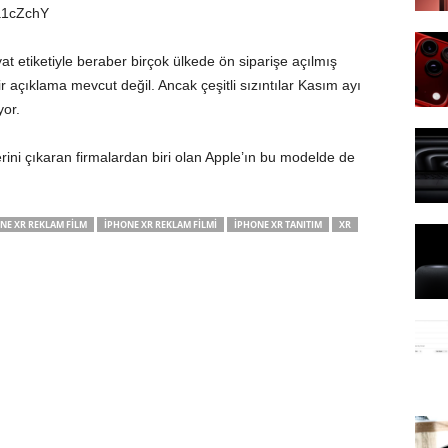
a1cZchY
at etiketiyle beraber birçok ülkede ön siparişe açılmış
 açıklama mevcut değil. Ancak çeşitli sızıntılar Kasım ayı
yor.
rini çıkaran firmalardan biri olan Apple’ın bu modelde de
NE XR REKLAM FILM
IPHONE XR REKLAM FILMI
IPHONE XR TANITIM
XR