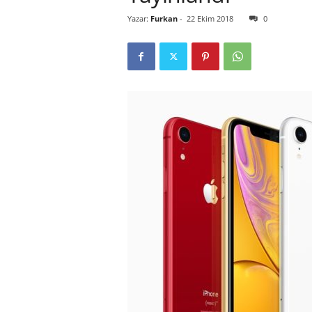
Yazar:
Furkan
-
22 Ekim 2018
0
r
l
i
E
l
m
a