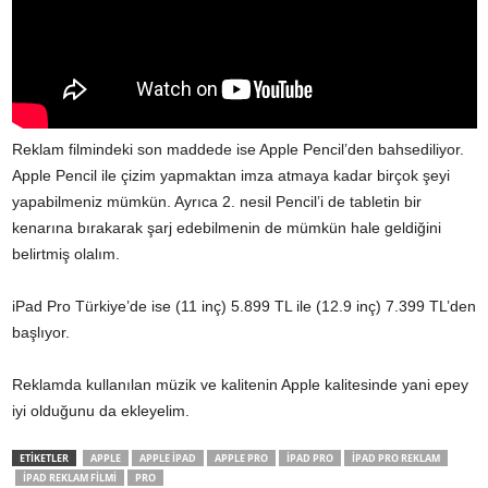
Reklam filmindeki son maddede ise Apple Pencil’den bahsediliyor.
Apple Pencil ile çizim yapmaktan imza atmaya kadar birçok şeyi
yapabilmeniz mümkün. Ayrıca 2. nesil Pencil’i de tabletin bir
kenarına bırakarak şarj edebilmenin de mümkün hale geldiğini
belirtmiş olalım.
iPad Pro Türkiye’de ise (11 inç) 5.899 TL ile (12.9 inç) 7.399 TL’den
başlıyor.
Reklamda kullanılan müzik ve kalitenin Apple kalitesinde yani epey
iyi olduğunu da ekleyelim.
ETİKETLER
APPLE
APPLE IPAD
APPLE PRO
IPAD PRO
IPAD PRO REKLAM
IPAD REKLAM FILMI
PRO