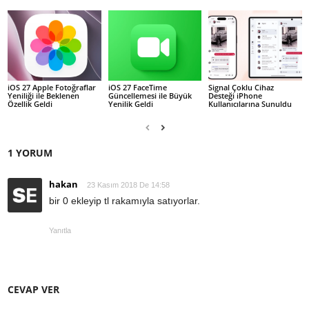
iOS 27 Apple Fotoğraflar
iOS 27 FaceTime
Signal Çoklu Cihaz
Yeniliği ile Beklenen
Güncellemesi ile Büyük
Desteği iPhone
Özellik Geldi
Yenilik Geldi
Kullanıcılarına Sunuldu
1 YORUM
hakan
23 Kasım 2018 De 14:58
bir 0 ekleyip tl rakamıyla satıyorlar.
Yanıtla
CEVAP VER