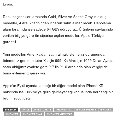
Lirası.
Renk seçenekleri arasında Gold, Silver ve Space Gray’in olduğu
modeller, 4 Aralık tarihinden itibaren satın alınabilecek. Depolama
alanı tarafında ise sadece 64 GB’ı görüyoruz. Ürünlerin sayfasında
verilen bilgiye göre ön siparişe açılan modeller, Apple Türkiye
garantili.
Yeni modelleri Amerika’dan satın almak istemeniz durumunda
ödemeniz gereken tutar Xs için 999, Xs Max için 1099 Dolar. Ayrıca
satın aldığınız eyalete göre %7 ila %10 arasında olan vergiyi de
buna eklemeniz gerekiyor.
Apple’ın Eylül ayında tanıttığı bir diğer model olan iPhone XR
hakkında ise Türkiye’ye gelip gelmeyeceği konusunda herhangi bir
bilgi mevcut değil.
ETİKETLER
APPLE
APPLE TÜRKIYE
IPHONE FIYAT
IPHONE TÜRKIYE
IPHONE X
IPHONE XS
IPHONE XS FIYAT
IPHONE XS MAX FIYAT