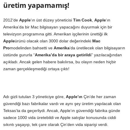
üretim yapamamış!
2012’de
Apple
‘ın üst düzey yöneticisi
Tim Cook
,
Apple
‘ın
Amerika’da bir Mac bilgisayarı yapacağını duyurmak için bir
televizyon programına gitti. Amerikan işçilerinin ürettiği ilk
Apple
ürünü olacak olan 3000 dolar değerindeki
Mac
Pro
modelinden bahsetti ve
Amerika
‘da üretilecek olan bilgisayarın
üstünde gururla “
Amerika’da bir araya getirildi
” yazılacağından
açıkladı. Ancak gelen habere bakılırsa, bu olayın neden hiçbir
zaman gerçekleşmediği ortaya çıktı!
Adı gizli tutulan 3 yöneticiye göre,
Apple’ın
Çin’de her zaman
güvendiği bazı fabrikalar vardı ve aynı şey üretim yapılacak olan
Teksas’ta da geçerliydi. Ancak, Apple’ın güvendiği fabrika günde
sadece 1000 vida üretebildi ve Apple satışlar konusunda ciddi
sıkıntı yaşayıp, tek çare olarak Çin’den vida siparişi verdi.